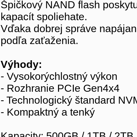
Špičkový NAND flash poskytuje
kapacít spoliehate.
Vďaka dobrej správe napájani
podľa zaťaženia.
Výhody:
- Vysokorýchlostný výkon
- Rozhranie PCIe Gen4x4
- Technologický štandard NV
- Kompaktný a tenký
Kapacity: 500GB / 1TB / 2TB