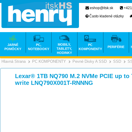
eshop@itsk.sk
+421
Často kladené otázky
MOBILY,
JARNÉ
PC,
PC
PERIFÉRIE
TABLETY,
POMÔCKY
NOTEBOOKY
KOMPONENTY
HODINKY
Hlavná Strana
PC KOMPONENTY
Pevné Disky A SSD
SSD
SS
>
>
Lexar® 1TB NQ790 M.2 NVMe PCIE up to 
write LNQ790X001T-RNNNG