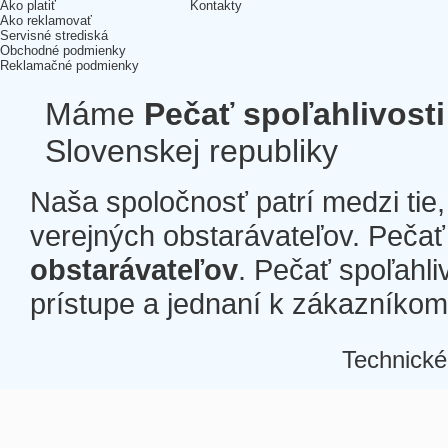
Ako platiť
Kontakty
Ako reklamovať
Servisné strediská
Obchodné podmienky
Reklamačné podmienky
Máme
Pečať spoľahlivosti
Slovenskej republiky
Naša spoločnosť patrí medzi tie
verejných obstarávateľov. Pečať 
obstarávateľov
. Pečať spoľahli
prístupe a jednaní k zákazníkom a
Technické
Â
Â
Â