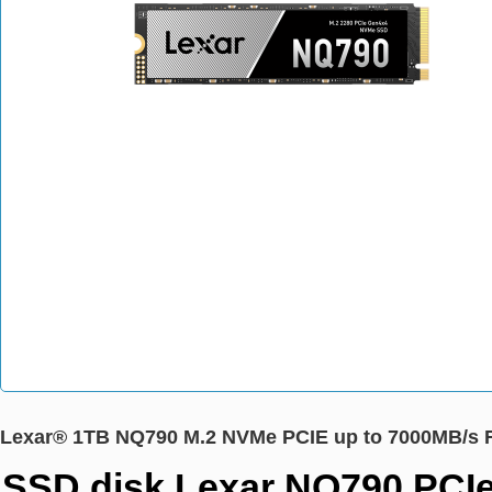
Lexar® 1TB NQ790 M.2 NVMe PCIE up to 7000MB/s
SSD disk Lexar NQ790 PCIe