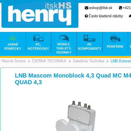
eshop@itsk.sk
+421
Často kladené otázky
MOBILY,
JARNÉ
PC,
PC
PERIFÉRIE
TABLETY,
POMÔCKY
NOTEBOOKY
KOMPONENTY
HODINKY
Hlavná Strana
ČIERNA TECHNIKA
Satelitná Technika
LNB Konver
>
>
LNB Mascom Monoblock 4,3 Quad MC 
QUAD 4,3