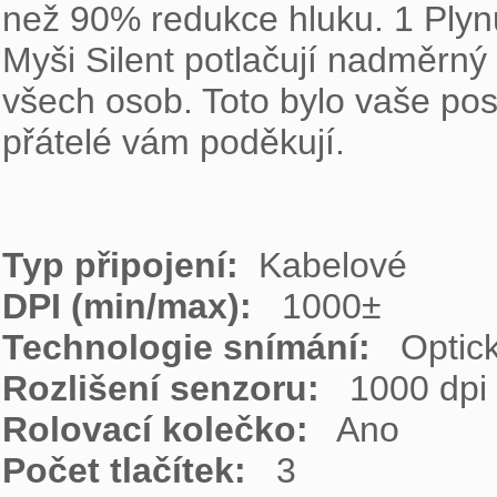
než 90% redukce hluku. 1 Plynul
Myši Silent potlačují nadměrný h
všech osob. Toto bylo vaše posl
přátelé vám poděkují.

Typ připojení: 
DPI (min/max):  
Technologie snímání:  
Rozlišení senzoru: 
Rolovací kolečko:  
Počet tlačítek: 
  3