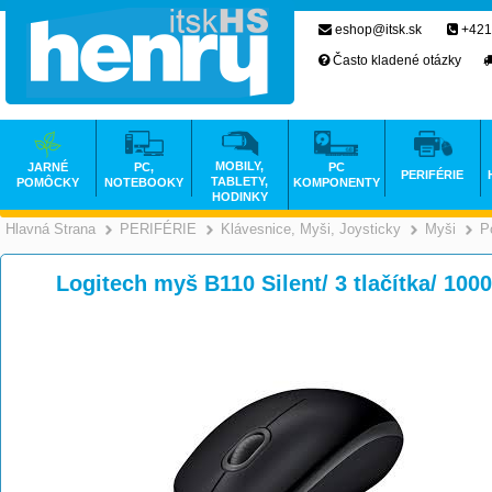
eshop@itsk.sk
+421
Často kladené otázky
MOBILY,
JARNÉ
PC,
PC
PERIFÉRIE
TABLETY,
POMÔCKY
NOTEBOOKY
KOMPONENTY
HODINKY
Hlavná Strana
PERIFÉRIE
Klávesnice, Myši, Joysticky
Myši
P
>
>
Logitech myš B110 Silent/ 3 tlačítka/ 100