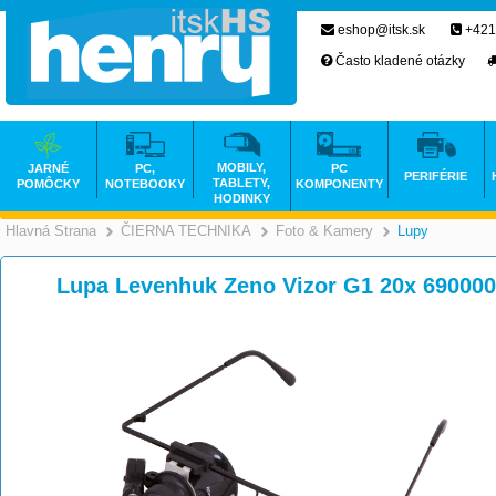
eshop@itsk.sk
+421
Často kladené otázky
MOBILY,
JARNÉ
PC,
PC
PERIFÉRIE
TABLETY,
POMÔCKY
NOTEBOOKY
KOMPONENTY
HODINKY
Hlavná Strana
ČIERNA TECHNIKA
Foto & Kamery
Lupy
>
>
Lupa Levenhuk Zeno Vizor G1 20x 69000