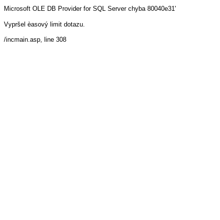
Microsoft OLE DB Provider for SQL Server
chyba 80040e31'
Vypršel èasový limit dotazu.
/incmain.asp
, line 308