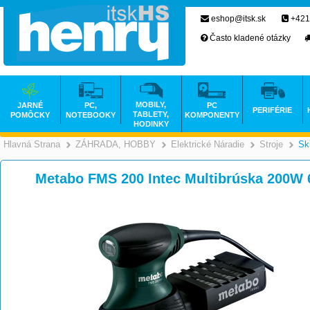
eshop@itsk.sk
+421
Často kladené otázky
MOBILY,
JARNÉ
PC,
PC
PERIFÉRIE
TABLETY,
POMÔCKY
NOTEBOOKY
KOMPONENTY
HODINKY
Hlavná Strana
ZÁHRADA, HOBBY
Elektrické Náradie
Stroje
Sk
>
>
Metabo FMS 200 Intec Multibrúska 200W