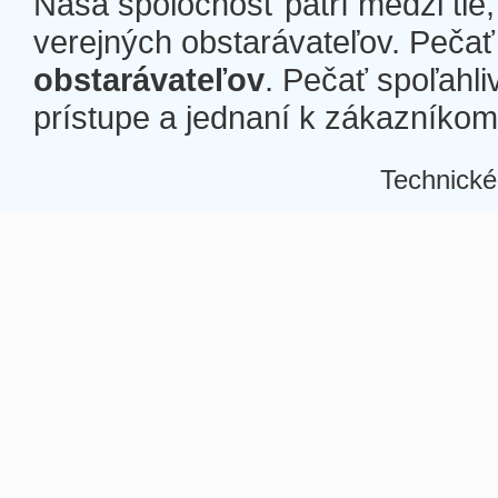
Naša spoločnosť patrí medzi tie
verejných obstarávateľov. Pečať 
obstarávateľov
. Pečať spoľahli
prístupe a jednaní k zákazníkom a
Technické
Â
Â
Â