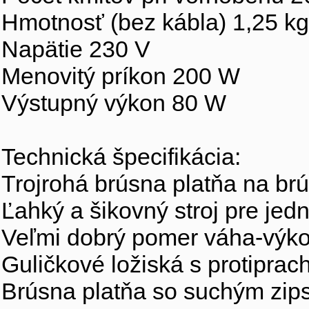
Hmotnosť (bez kábla) 1,25 kg
Napätie 230 V
Menovitý príkon 200 W
Výstupný výkon 80 W
Technická špecifikácia:
Trojrohá brúsna platňa na brú
Ľahký a šikovný stroj pre je
Veľmi dobrý pomer váha-výk
Guličkové ložiská s protipra
Brúsna platňa so suchým zi