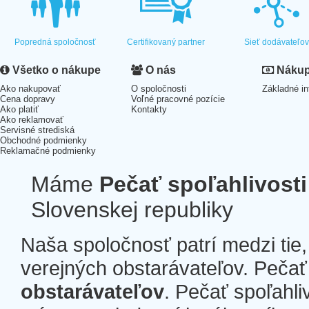
Popredná spoločnosť
Certifikovaný partner
Sieť dodávateľo
Všetko o nákupe
O nás
Nákup 
Ako nakupovať
O spoločnosti
Základné in
Cena dopravy
Voľné pracovné pozície
Ako platiť
Kontakty
Ako reklamovať
Servisné strediská
Obchodné podmienky
Reklamačné podmienky
Máme
Pečať spoľahlivosti
Slovenskej republiky
Naša spoločnosť patrí medzi tie
verejných obstarávateľov. Pečať 
obstarávateľov
. Pečať spoľahli