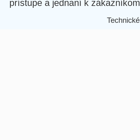
prístupe a jednaní k zákazníkom a
Technické
Â
Â
Â