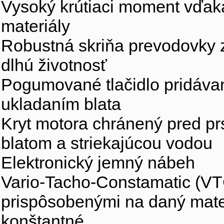
Vysoký krútiaci moment vďak
materiály
Robustná skriňa prevodovky zo
dlhú životnosť
Pogumované tlačidlo pridáva
ukladaním blata
Kryt motora chránený pred pr
blatom a striekajúcou vodou
Elektronický jemný nábeh
Vario-Tacho-Constamatic (VTC
prispôsobenými na daný materi
konštantné