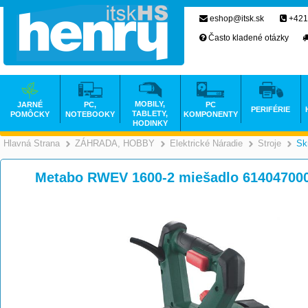
eshop@itsk.sk
+421
Často kladené otázky
MOBILY,
JARNÉ
PC,
PC
PERIFÉRIE
TABLETY,
POMÔCKY
NOTEBOOKY
KOMPONENTY
HODINKY
Hlavná Strana
ZÁHRADA, HOBBY
Elektrické Náradie
Stroje
Sk
>
>
Metabo RWEV 1600-2 miešadlo 61404700