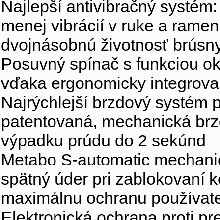
Najlepší antivibračný systém
menej vibrácií v ruke a ramen
dvojnásobnú životnosť brúsn
Posuvný spínač s funkciou o
vďaka ergonomicky integrov
Najrýchlejší brzdový systém 
patentovaná, mechanická brzda
výpadku prúdu do 2 sekúnd
Metabo S-automatic mechanic
spätný úder pri zablokovaní k
maximálnu ochranu používateľ
Elektronická ochrana proti pr