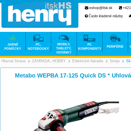
eshop@itsk.sk
+421
Často kladené otázky
MOBILY,
JARNÉ
PC,
PC
PERIFÉRIE
TABLETY,
POMÔCKY
NOTEBOOKY
KOMPONENTY
HODINKY
Hlavná Strana
ZÁHRADA, HOBBY
Elektrické Náradie
Stroje
Sk
>
>
Metabo WEPBA 17-125 Quick DS * Uhlová