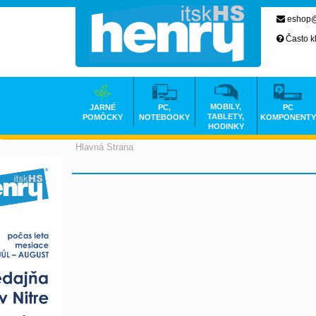
eshop@
Často k
MOBILY,
JARNÉ
PC,
PC
TABLETY,
POMÔCKY
NOTEBOOKY
KOMPONENTY
HODINKY
Hlavná Strana