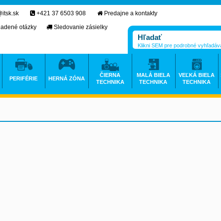
itsk.sk
+421 37 6503 908
Predajne a kontakty
ladené otázky
Sledovanie zásielky
Klikni SEM pre podrobné vyhľadáv
ČIERNA
MALÁ BIELA
VEĽKÁ BIELA
PERIFÉRIE
HERNÁ ZÓNA
TECHNIKA
TECHNIKA
TECHNIKA