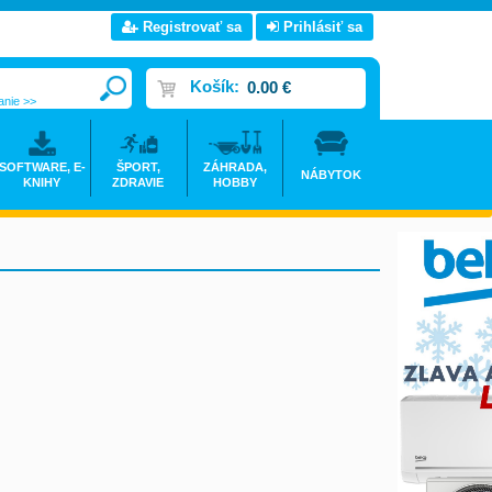
Registrovať sa
Prihlásiť sa
Košík:
0.00 €
anie >>
SOFTWARE, E-
ŠPORT,
ZÁHRADA,
NÁBYTOK
KNIHY
ZDRAVIE
HOBBY