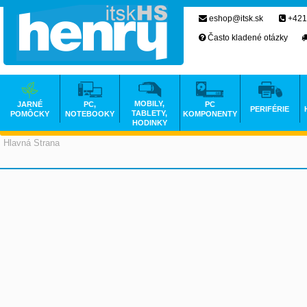
eshop@itsk.sk
+421
Často kladené otázky
MOBILY,
JARNÉ
PC,
PC
PERIFÉRIE
TABLETY,
POMÔCKY
NOTEBOOKY
KOMPONENTY
HODINKY
Hlavná Strana