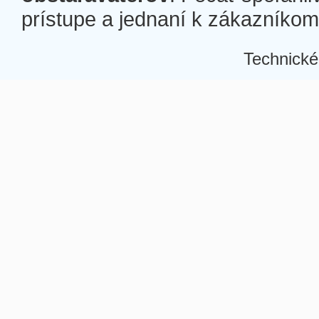
prístupe a jednaní k zákazníkom a
Technické
Â
Â
Â