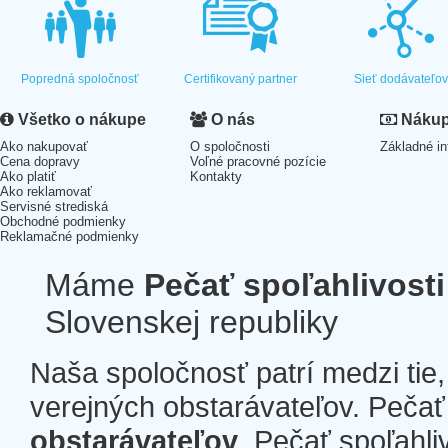
Popredná spoločnosť
Certifikovaný partner
Sieť dodávateľo
Všetko o nákupe
O nás
Nákup 
Ako nakupovať
O spoločnosti
Základné in
Cena dopravy
Voľné pracovné pozície
Ako platiť
Kontakty
Ako reklamovať
Servisné strediská
Obchodné podmienky
Reklamačné podmienky
Máme
Pečať spoľahlivosti
Slovenskej republiky
Naša spoločnosť patrí medzi tie
verejných obstarávateľov. Pečať 
obstarávateľov
. Pečať spoľahli