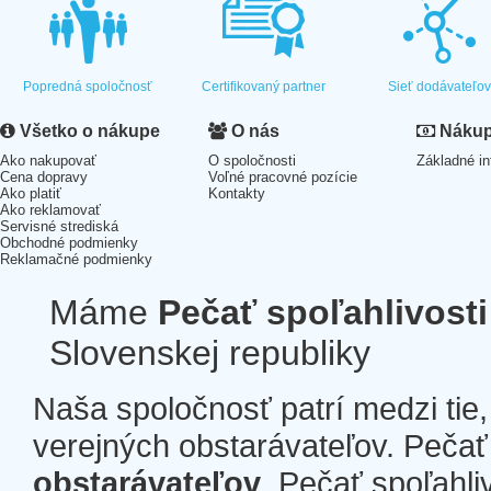
Popredná spoločnosť
Certifikovaný partner
Sieť dodávateľo
Všetko o nákupe
O nás
Nákup 
Ako nakupovať
O spoločnosti
Základné in
Cena dopravy
Voľné pracovné pozície
Ako platiť
Kontakty
Ako reklamovať
Servisné strediská
Obchodné podmienky
Reklamačné podmienky
Máme
Pečať spoľahlivosti
Slovenskej republiky
Naša spoločnosť patrí medzi tie
verejných obstarávateľov. Pečať 
obstarávateľov
. Pečať spoľahli