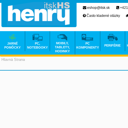
eshop@itsk.sk
+421
Často kladené otázky
MOBILY,
JARNÉ
PC,
PC
PERIFÉRIE
TABLETY,
POMÔCKY
NOTEBOOKY
KOMPONENTY
HODINKY
Hlavná Strana