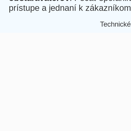
prístupe a jednaní k zákazníkom a
Technické
Â
Â
Â