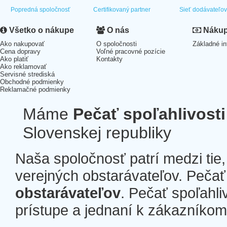
Popredná spoločnosť
Certifikovaný partner
Sieť dodávateľo
Všetko o nákupe
O nás
Nákup 
Ako nakupovať
O spoločnosti
Základné in
Cena dopravy
Voľné pracovné pozície
Ako platiť
Kontakty
Ako reklamovať
Servisné strediská
Obchodné podmienky
Reklamačné podmienky
Máme
Pečať spoľahlivosti
Slovenskej republiky
Naša spoločnosť patrí medzi tie
verejných obstarávateľov. Pečať 
obstarávateľov
. Pečať spoľahli
prístupe a jednaní k zákazníkom a