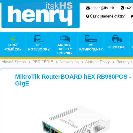
eshop@itsk.sk
+421
Často kladené otázky
MOBILY,
JARNÉ
PC,
PC
PERIFÉRIE
TABLETY,
POMÔCKY
NOTEBOOKY
KOMPONENTY
HODINKY
Hlavná Strana
PERIFÉRIE
Networking
Aktívne Prvky
Routery /
>
>
>
MikroTik RouterBOARD hEX RB960PGS - S
GigE