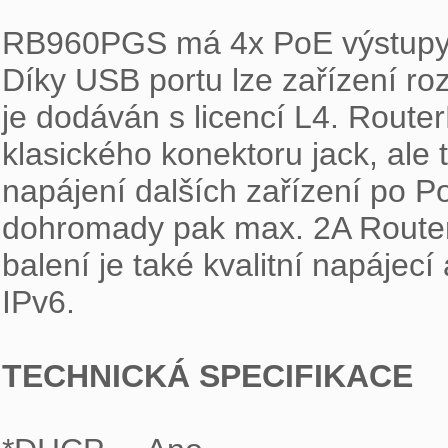
RB960PGS má 4x PoE výstupy a
Díky USB portu lze zařízení roz
je dodáván s licencí L4. Route
klasického konektoru jack, ale 
napájení dalších zařízení po Po
dohromady pak max. 2A Router
balení je také kvalitní napájecí
IPv6.

TECHNICKÁ SPECIFIKACE