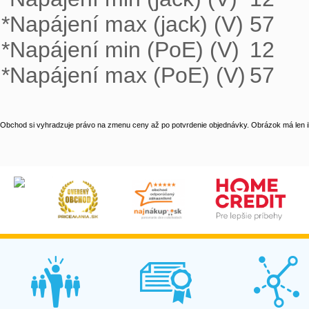
*Napájení max (jack) (V)	57

*Napájení min (PoE) (V)	12

*Napájení max (PoE) (V)	57
Obchod si vyhradzuje právo na zmenu ceny až po potvrdenie objednávky. Obrázok má len il