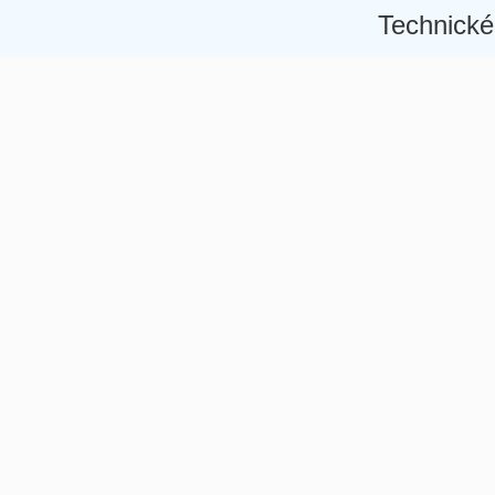
Technické
Â
Â
Â