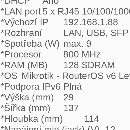
*DHCP	Ano

*LAN port	5 x RJ45 10/100/1000 Mbps MDI/MDI-X

*Výchozí IP	192.168.1.88

*Rozhraní	LAN, USB, SFP

*Spotřeba (W)	max. 9

*Procesor	800 MHz

*RAM (MB)	128 SDRAM

*OS	Mikrotik - RouterOS v6 Level 4

*Podpora IPv6	Plná

*Výška (mm)	29

*Šířka (mm)	137

*Hloubka (mm)	114

*Napájení min (jack) (V)	12
