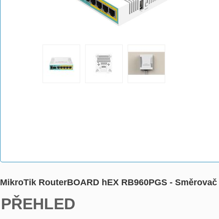
MikroTik RouterBOARD hEX RB960PGS - Směrovač - 
PŘEHLED