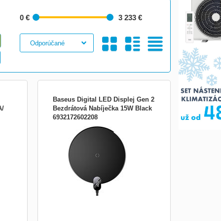
0 €
3 233 €
Galéria
S
Tabuľkový
Baseus Digital LED Displej Gen 2
A/
Bezdrátová Nabíječka 15W Black
6932172602208
US;
Baseus Digital LED Displej Gen 2
Bezdrátová Nabíječka 15W Black Baseus
5 W .
Digital LED Displej Gen 2 je bezdrátová
vky
nabíječka s displejem a výkonem až 15W.
Zapomeňte na změť kabelů. Jednoduše
položte zařízení na bezdrátovou nabíječku
a nechte si dobít energ...
Obrázkami
Výpis