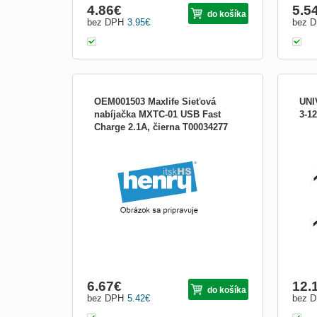
4.86
€
5.5
do košíka
bez DPH
3.95
€
bez 
OEM001503 Maxlife Sieťová
UNI
nabíjačka MXTC-01 USB Fast
3-1
Charge 2.1A, čierna T00034277
Para
zdro
A/10
W vs
nabí
kabel
přepě
6.67
€
12.
do košíka
bez DPH
5.42
€
bez 