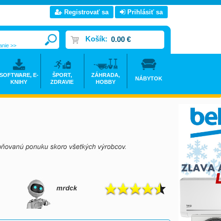
Registrovať sa
Prihlásiť sa
Košík:
0.00 €
anie >>
SOFTWARE, E-
ŠPORT,
ZÁHRADA,
NÁBYTOK
KNIHY
ZDRAVIE
HOBBY