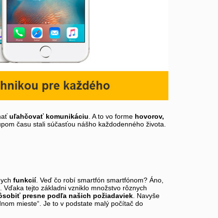
hať
uľahčovať komunikáciu
. A to vo forme
hovorov,
tupom času stali súčasťou nášho každodenného života.
nych
funkcií
. Veď čo robí smartfón smartfónom? Áno,
). Vďaka tejto základni vzniklo množstvo rôznych
ôsobiť presne podľa našich požiadaviek
. Navyše
dnom mieste“. Je to v podstate malý počítač do