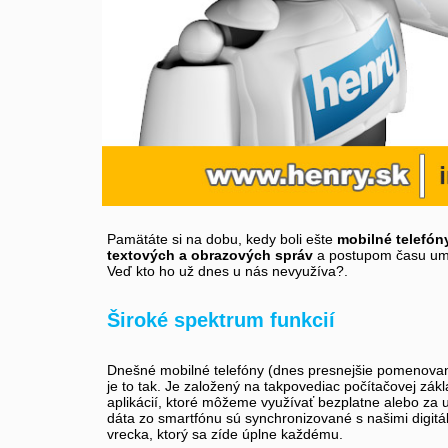
Pamätáte si na dobu, kedy boli ešte
mobilné telefón
textových a obrazových správ
a postupom času umo
Veď kto ho už dnes u nás nevyužíva?.
Široké spektrum funkcií
Dnešné mobilné telefóny (dnes presnejšie pomenova
je to tak. Je založený na takpovediac počítačovej zák
aplikácií, ktoré môžeme využívať bezplatne alebo za ur
dáta zo smartfónu sú synchronizované s našimi digitá
vrecka, ktorý sa zíde úplne každému.