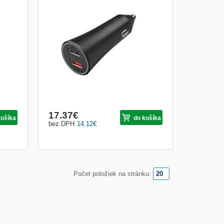
Kvalitní, bezpečné a rychlé nabíjení. Nabití
s
dvou zařízení současně. Vstup: 12V-24V;
 20W
4A výstup: USB1: 5V-2A; USB2: 5V-3A, 9V-
V,
3A,12V-2.25A,20V-1.35A výkon: 27W
aktní
rozměry produktu: 7.47 x 3.08 x 3.08 cm
17.37
€
košíka
do košíka
bez DPH
14.12
€
Počet položiek na stránku: