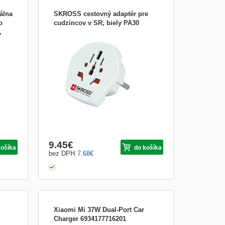
álna
SKROSS cestovný adaptér pre
p
cudzincov v SR, biely PA30
,
- univerzálny adaptér s uzemnením, max.
16A - pre cudzincov najmä v SR, alebo pre
pripojenie zahraničného výrobku s inou
vidlicou prívodnej šnúry v slovenských
a
zásuvkách - všetky spotrebiče so šnúrou
ý
s 2- a 3-kolíky - nová bezpečnejšia
ými
konštrukcia - ro...
9.45
€
košíka
do košíka
bez DPH
7.68
€
Xiaomi Mi 37W Dual-Port Car
Charger 6934177716201