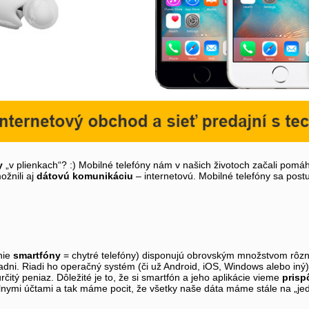
y
„v plienkach“? :) Mobilné telefóny nám v našich životoch začali pomá
žnili aj
dátovú komunikáciu
– internetovú. Mobilné telefóny sa pos
nie
smartfóny
= chytré telefóny) disponujú obrovským množstvom rôz
ladni. Riadi ho operačný systém (či už Android, iOS, Windows alebo iný
čitý peniaz. Dôležité je to, že si smartfón a jeho aplikácie vieme
prisp
lnymi účtami a tak máme pocit, že všetky naše dáta máme stále na „je