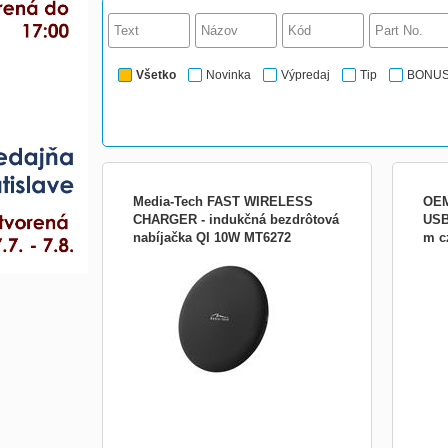
Všetko
Novinka
Výpredaj
Tip
BONU
Media-Tech FAST WIRELESS
OEM
CHARGER - indukčná bezdrôtová
USB
nabíjačka QI 10W MT6272
m c
Výrobca: Media-Tech
T00