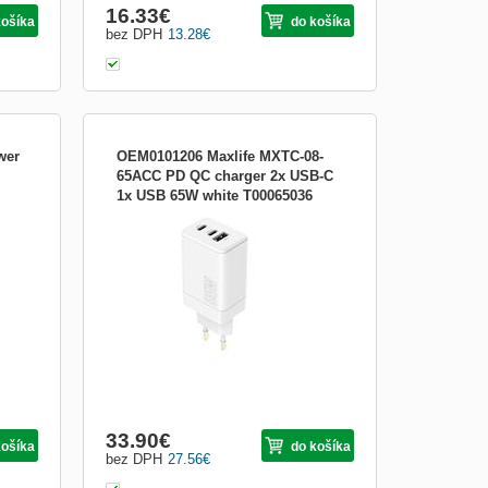
16.33
€
košíka
do košíka
bez DPH
13.28
€
wer
OEM0101206 Maxlife MXTC-08-
65ACC PD QC charger 2x USB-C
1x USB 65W white T00065036
ž 90
Sieťová nabíjačka Maxlife MXTC-08-
ktní
65ACC PD QC 2x USB-C x USB 65W
lic)
White je všestranná a účinná nástenná
00–
nabíjačka navrhnutá tak, aby vyhovovala
ota:
potrebám moderných elektronických
SB-C
zariadení. Poskytuje maximálny výkon
nabíjania pre viacero zariadení súčasne.
33.90
€
košíka
do košíka
bez DPH
27.56
€