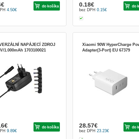
4
€
0.18
€
do košíka
do 
DPH
4.50
€
bez DPH
0.15
€
VERZÁLNÍ NAPÁJECÍ ZDROJ
Xiaomi 90W HyperCharge Po
2V/1.000mAh 1703100021
Adapter(3-Port) EU 67379
metry produktu produkt univerzální
Hlavní vlastnosti: Maximální výkon: a
j pulzní max. výstup 1× USB 5 V/2,0
W Porty: 2× USB-C, 1× USB-A Kompa
 W max. výstup celkem 5 V/2,0 A/10
rozměry: 55,5 × 74,8 × 30 mm (bez vid
tupní napětí 100–240 V~ 50/60 Hz
Hmotnost: 130 g Barva: bílá Vstup: 1
jení neuvádí se počet USB výstupů 1
240 V~, 50/60 Hz, 2.0 A Provozní tepl
 1,5 m ochrana proti přetížení,
-10 °C až +40 °C Výstupní výkon: U
tí a zkratu ano...
(C1 / C2):...
16
€
28.57
€
do košíka
do 
DPH
9.89
€
bez DPH
23.23
€