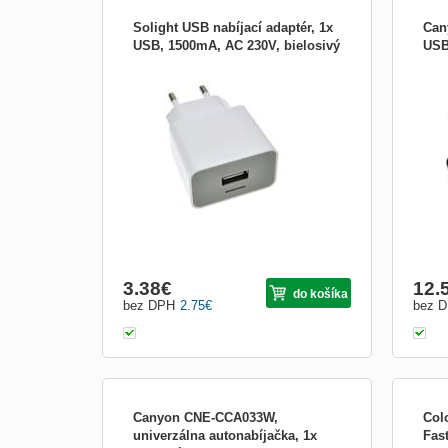
Solight USB nabíjací adaptér, 1x
Can
USB, 1500mA, AC 230V, bielosivý
USB
pre dobíjanie multimediálnych zariadení
Cany
GSM telefon, GPS navigácia, MP3
rôzn
prehrávač apod. 1 x USB výstup typu A
väčš
ochrana proti prebitiu, preťaženiu, prepätiu,
svet
prehriatiu a proti skratu inteligentný obvod
Kdeľ
detekuje batériu pripojeného zariadení,
bez 
prispôsobuj...
sten
3.38
€
12.
do košíka
bez DPH
2.75
€
bez 
Canyon CNE-CCA033W,
Col
univerzálna autonabíjačka, 1x
Fas