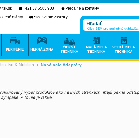
itsk.sk
+421 37 6503 908
Predajne a kontakty
ladené otázky
Sledovanie zásielky
Klikni SEM pre podrobné vyhľadáv
ČIERNA
MALÁ BIELA
VEĽKÁ BIELA
PERIFÉRIE
HERNÁ ZÓNA
TECHNIKA
TECHNIKA
TECHNIKA
ušenstvo K Mobilom
Napájacie Adaptéry
>
>