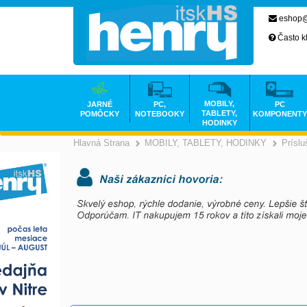
eshop@
Často k
MOBILY,
JARNÉ
PC,
PC
TABLETY,
POMÔCKY
NOTEBOOKY
KOMPONENTY
HODINKY
Hlavná Strana
MOBILY, TABLETY, HODINKY
Prísl
>