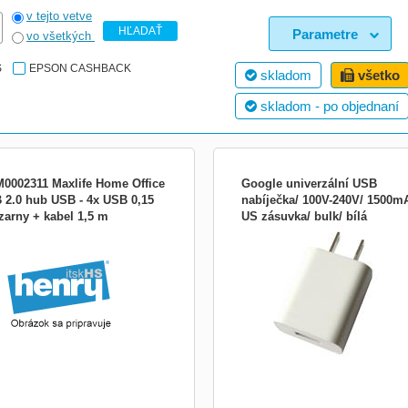
v tejto vetve
HĽADAŤ
Parametre
vo všetkých
S
EPSON CASHBACK
skladom
všetko
skladom - po objednaní
0002311 Maxlife Home Office
Google univerzální USB
 2.0 hub USB - 4x USB 0,15
nabíječka/ 100V-240V/ 1500m
zarny + kabel 1,5 m
US zásuvka/ bulk/ bílá
Google napájecí adaptér USB 7,5 W 
051848
NABGOG1000
Univerzální síťový adaptér s USB
konektorem a výstupním výkonem 7,
Adaptér je určený pro americké zásu
(typ A). ZÁKLADNÍ SPECIFIKACE;...