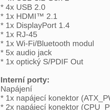
* 4x USB 2.0

* 1x HDMI™ 2.1

* 1x DisplayPort 1.4

* 1x RJ-45

* 1x Wi-Fi/Bluetooth modul

* 5x audio jack

* 1x optický S/PDIF Out

Interní porty: 

Napájení

* 1x napájecí konektor (ATX_P
* 2x napájecí konektor (CPU_