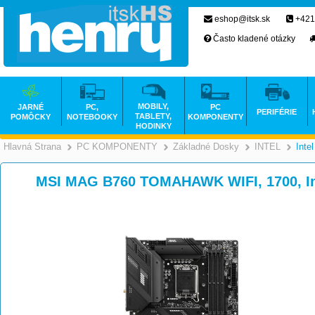
eshop@itsk.sk
+421
Často kladené otázky
MOBILY,
JARNÉ
PC,
PC
PERIFÉRIE
TABLETY,
POMÔCKY
NOTEBOOKY
KOMPONENTY
HODINKY
Hlavná Strana
PC KOMPONENTY
Základné Dosky
INTEL
Inte
>
>
MSI MAG B760 TOMAHAWK WIFI, 1700, In