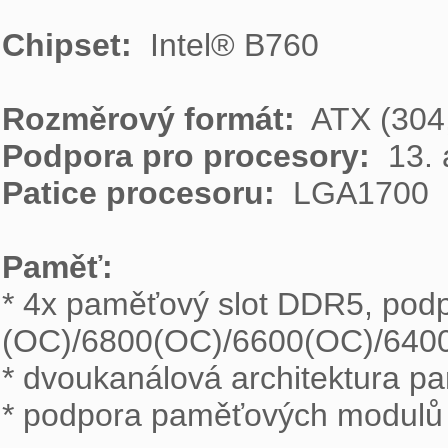
Chipset: 
 Intel® B760

Rozměrový formát: 
Podpora pro procesory: 
Patice procesoru: 
 LGA1700

Paměť: 

* 4x paměťový slot DDR5, po
(OC)/6800(OC)/6600(OC)/640
* dvoukanálová architektura pa
* podpora paměťových modulů 