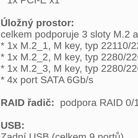
* 1x PCI-E x1

Úložný prostor: 

celkem podporuje 3 sloty M.2 
* 1x M.2_1, M key, typ 22110/
* 1x M.2_2, M key, typ 2280/22
* 1x M.2_3, M key, typ 2280/2
* 4x port SATA 6Gb/s

RAID řadič: 
 podpora RAID 0/1
USB: 

Zadní USB (celkem 9 portů)
