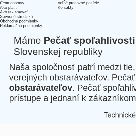
Cena dopravy
Voľné pracovné pozície
Ako platiť
Kontakty
Ako reklamovať
Servisné strediská
Obchodné podmienky
Reklamačné podmienky
Máme
Pečať spoľahlivosti
Slovenskej republiky
Naša spoločnosť patrí medzi tie
verejných obstarávateľov. Pečať 
obstarávateľov
. Pečať spoľahli
prístupe a jednaní k zákazníkom a
Technické
Â
Â
Â