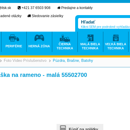
itsk.sk
+421 37 6503 908
Predajne a kontakty
ladené otázky
Sledovanie zásielky
Klikni SEM pre podrobné vyhľadáv
ČIERNA
MALÁ BIELA
VEĽKÁ BIELA
PERIFÉRIE
HERNÁ ZÓNA
TECHNIKA
TECHNIKA
TECHNIKA
Foto Video Príslušenstvo
Púzdra, Brašne, Batohy
>
>
>
ka na rameno - malá 55502700
Kúpiť na splátky.