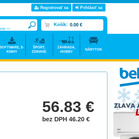
Registrovať sa
Prihlásiť sa
Košík:
0.00 €
anie >>
SOFTWARE, E-
ŠPORT,
ZÁHRADA,
NÁBYTOK
KNIHY
ZDRAVIE
HOBBY
56.83
€
bez DPH 46.20
€
do košíka