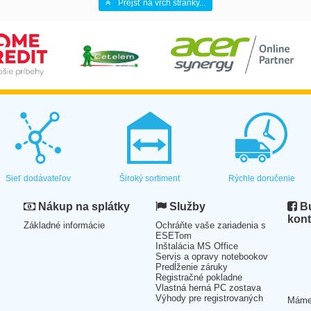
Prejsť na vrch stránky...
Sieť dodávateľov
Široký sortiment
Rýchle doručenie
Nákup na splátky
Služby
Bu
kont
Základné informácie
Ochráňte vaše zariadenia s
ESETom
Inštalácia MS Office
Servis a opravy notebookov
Predĺženie záruky
Registračné pokladne
Vlastná herná PC zostava
Výhody pre registrovaných
Mám