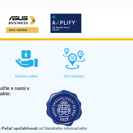
Osobný odber
Sieť predajní
ďte s nami v
akte:
e
Pečať spoľahlivosti
od Národného informačného