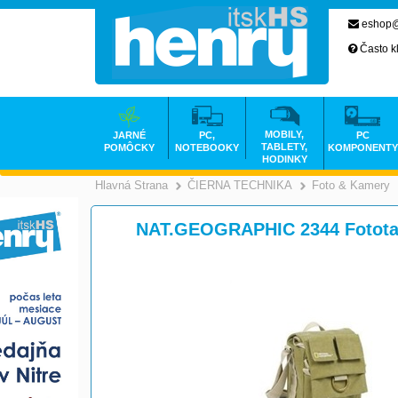
eshop@
Často k
MOBILY,
JARNÉ
PC,
PC
TABLETY,
POMÔCKY
NOTEBOOKY
KOMPONENTY
HODINKY
Hlavná Strana
ČIERNA TECHNIKA
Foto & Kamery
>
NAT.GEOGRAPHIC 2344 Fototaš