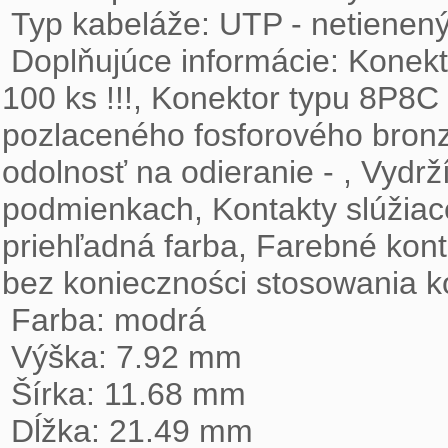
 Typ kabeláže: UTP - netienený krútený štvorpár

 Doplňujúce informácie: Konektor vyhotovený z policarbon, balenie obsahuje 
100 ks !!!, Konektor typu 8P8C 
pozlaceného fosforového bronz
odolnosť na odieranie - , Vydr
podmienkach, Kontakty slúžiace
priehľadná farba, Farebné kont
bez konieczności stosowania k
 Farba: modrá

 Výška: 7.92 mm

 Šírka: 11.68 mm

 Dĺžka: 21.49 mm