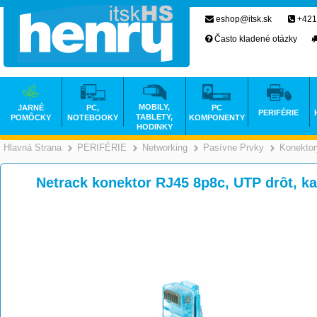
eshop@itsk.sk
+421
Často kladené otázky
MOBILY,
JARNÉ
PC,
PC
PERIFÉRIE
TABLETY,
POMÔCKY
NOTEBOOKY
KOMPONENTY
HODINKY
Hlavná Strana
PERIFÉRIE
Networking
Pasívne Prvky
Konektor
>
>
>
Netrack konektor RJ45 8p8c, UTP drôt, ka