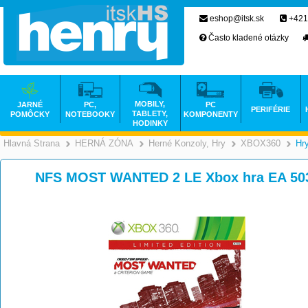
eshop@itsk.sk
+421
Často kladené otázky
MOBILY,
JARNÉ
PC,
PC
PERIFÉRIE
TABLETY,
POMÔCKY
NOTEBOOKY
KOMPONENTY
HODINKY
Hlavná Strana
HERNÁ ZÓNA
Herné Konzoly, Hry
XBOX360
Hr
>
>
NFS MOST WANTED 2 LE Xbox hra EA 50