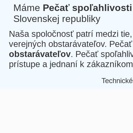
Máme
Pečať spoľahlivosti
Slovenskej republiky
Naša spoločnosť patrí medzi tie
verejných obstarávateľov. Pečať 
obstarávateľov
. Pečať spoľahli
prístupe a jednaní k zákazníkom a
Technické
Â
Â
Â