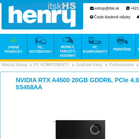
eshop@itsk.sk
+421
Často kladené otázky
MOBILY,
JARNÉ
PC,
PC
PERIFÉRIE
TABLETY,
POMÔCKY
NOTEBOOKY
KOMPONENTY
HODINKY
Hlavná Strana
PC KOMPONENTY
Grafické Karty
Profesionálne
>
>
NVIDIA RTX A4500 20GB GDDR6, PCIe 4.0x
5S458AA