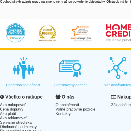
Obchod si vyhradzuje právo na zmenu ceny až po potvrdenie objednávky. Obrázok má len il
Popredná spoločnosť
Certifikovaný partner
Sieť dodávateľo
Všetko o nákupe
O nás
Nákup 
Ako nakupovať
O spoločnosti
Základné in
Cena dopravy
Voľné pracovné pozície
Ako platiť
Kontakty
Ako reklamovať
Servisné strediská
Obchodné podmienky