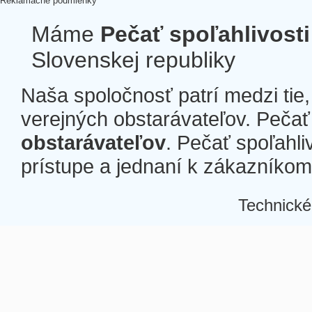
Reklamačné podmienky
Máme
Pečať spoľahlivosti
Slovenskej republiky
Naša spoločnosť patrí medzi tie
verejných obstarávateľov. Pečať 
obstarávateľov
. Pečať spoľahli
prístupe a jednaní k zákazníkom a
Technické
Â
Â
Â