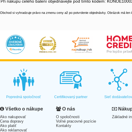
Při nákupu celého balení objednávejte pod tímto kódem: KONOE1000
Obchod si vyhradzuje právo na zmenu ceny až po potvrdenie objednávky. Obrázok má len il
Popredná spoločnosť
Certifikovaný partner
Sieť dodávateľo
Všetko o nákupe
O nás
Nákup 
Ako nakupovať
O spoločnosti
Základné in
Cena dopravy
Voľné pracovné pozície
Ako platiť
Kontakty
Ako reklamovať