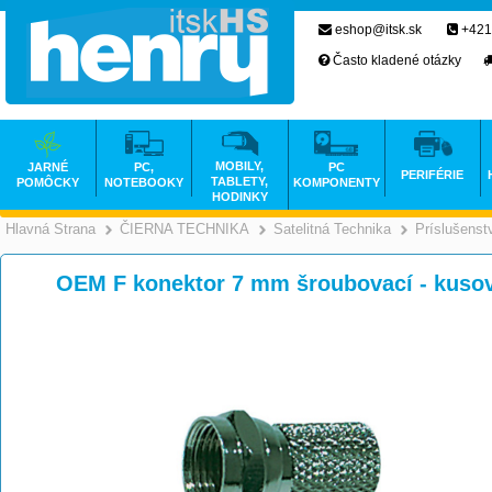
eshop@itsk.sk
+421
Často kladené otázky
MOBILY,
JARNÉ
PC,
PC
PERIFÉRIE
TABLETY,
POMÔCKY
NOTEBOOKY
KOMPONENTY
HODINKY
Hlavná Strana
ČIERNA TECHNIKA
Satelitná Technika
Príslušenst
>
>
OEM F konektor 7 mm šroubovací - kusov