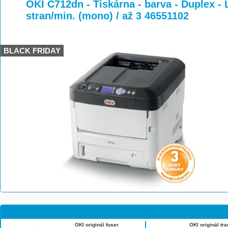
>
>
OKI C712dn - Tiskárna - barva - Duplex - L
stran/min. (mono) / až 3 46551102
BLACK FRIDAY
OKI originál fuser
OKI originál tra