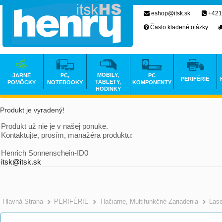
eshop@itsk.sk
+421
Často kladené otázky
MOBILY,
JARNÉ
PC,
PC
PERIFÉRIE
TABLETY,
POMÔCKY
NOTEBOOKY
KOMPONENTY
HODINKY
Produkt je vyradený!
Produkt už nie je v našej ponuke.
Kontaktujte, prosím, manažéra produktu:
Henrich Sonnenschein-ID0
itsk@itsk.sk
Hlavná Strana
PERIFÉRIE
Tlačiarne, Multifunkčné Zariadenia
Las