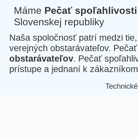
Máme
Pečať spoľahlivosti
Slovenskej republiky
Naša spoločnosť patrí medzi tie
verejných obstarávateľov. Pečať 
obstarávateľov
. Pečať spoľahli
prístupe a jednaní k zákazníkom a
Technické
Â
Â
Â