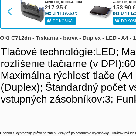
44289103, 60000str., OKI
45381102, 6000
C610, C711
217.25
€
MC760, 770, 78
153.90
bez DPH
176.63
€
bez DPH
12
DO KOŠÍKA
DO KOŠ
OKI C712dn - Tiskárna - barva - Duplex - LED - A4 - 1
Tlačové technológie:LED; Ma
rozlíšenie tlačiarne (v DPI):
Maximálna rýchlosť tlače (A4 
(Duplex); Štandardný počet 
vstupných zásobníkov:3; Fun
Obchod si vyhradzuje právo na zmenu ceny až po potvrdenie objednávky. Obrázok má len il