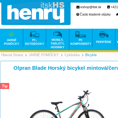
eshop@itsk.sk
+421
Často kladené otázky
MOBILY,
JARNÉ
PC,
PC
PERIFÉRIE
TABLETY,
POMÔCKY
NOTEBOOKY
KOMPONENTY
HODINKY
Hlavná Strana
JARNÉ POMÔCKY
Cyklistika
Bicykle
>
>
>
Olpran Blade Horský bicykel mintová/čer
Tip