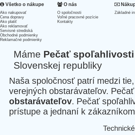
Všetko o nákupe
O nás
Nákup 
Ako nakupovať
O spoločnosti
Základné in
Cena dopravy
Voľné pracovné pozície
Ako platiť
Kontakty
Ako reklamovať
Servisné strediská
Obchodné podmienky
Reklamačné podmienky
Máme
Pečať spoľahlivosti
Slovenskej republiky
Naša spoločnosť patrí medzi tie
verejných obstarávateľov. Pečať 
obstarávateľov
. Pečať spoľahli
prístupe a jednaní k zákazníkom a
Technické
Â