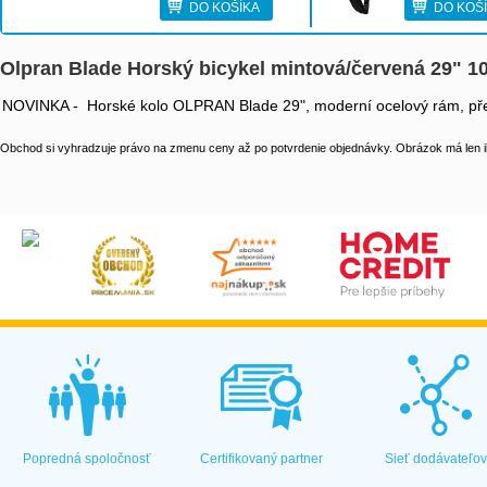
DO KOŠÍKA
DO KOŠ
Olpran Blade Horský bicykel mintová/červená 29" 
NOVINKA - Horské kolo OLPRAN Blade 29", moderní ocelový rám, předn
Obchod si vyhradzuje právo na zmenu ceny až po potvrdenie objednávky. Obrázok má len il
Popredná spoločnosť
Certifikovaný partner
Sieť dodávateľo