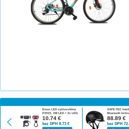
Emos LED cyklosvítilna
SAFE-TEC Intel
P3920, 3W LED + 3x LED,
Bluetooth helm
SET (přední + zadní)
10.74
€
Black L 2003-1
88.89
€
1446002000
bez DPH
8.73
€
bez DPH
72