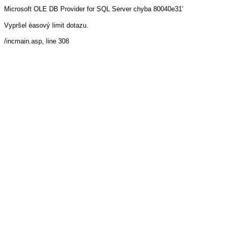
Microsoft OLE DB Provider for SQL Server
chyba 80040e31'
Vypršel èasový limit dotazu.
/incmain.asp
, line 308