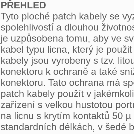
PŘEHLED

Tyto ploché patch kabely se v
spolehlivostí a dlouhou životno
je uzpůsobena tomu, aby ve sva
kabel typu licna, který je použi
kabely jsou vyrobeny s tzv. lito
konektoru k ochraně a také sni
konektoru. Tato ochrana má spec
patch kabely použít v jakémkoli
zařízení s velkou hustotou port
na licnu s krytím kontaktů 50 µ
standardních délkách, v šedé 