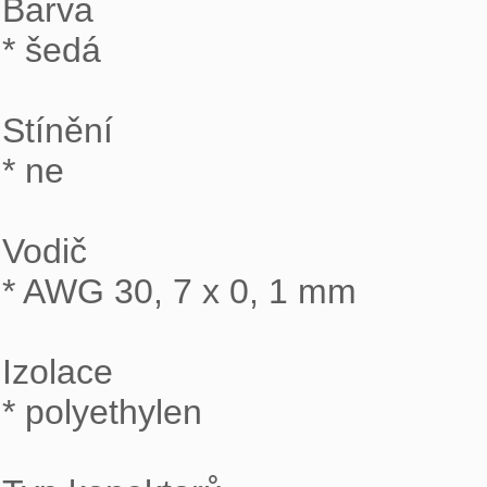
Barva

* šedá

Stínění

* ne

Vodič

* AWG 30, 7 x 0, 1 mm

Izolace

* polyethylen
