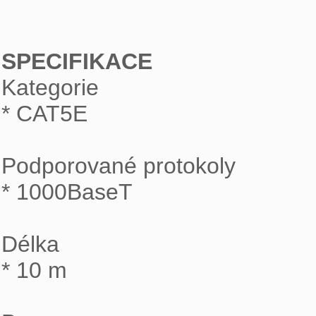
SPECIFIKACE

Kategorie

* CAT5E

Podporované protokoly

* 1000BaseT

Délka

* 10 m
