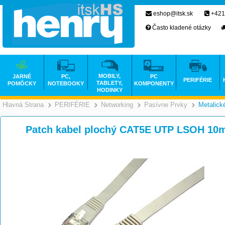
eshop@itsk.sk
+421
Často kladené otázky
MOBILY,
JARNÉ
PC,
PC
PERIFÉRIE
TABLETY,
POMÔCKY
NOTEBOOKY
KOMPONENTY
HODINKY
Hlavná Strana
PERIFÉRIE
Networking
Pasívne Prvky
Metalick
>
>
>
Patch kabel plochý CAT5E UTP LSOH 10