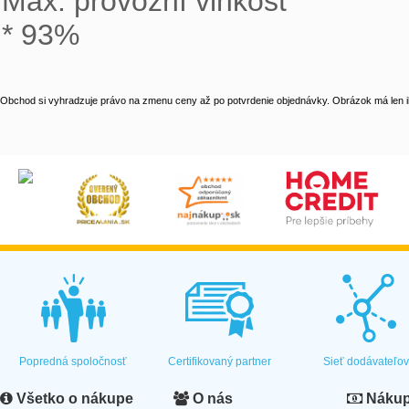
Max. provozní vlhkost

* 93%
Obchod si vyhradzuje právo na zmenu ceny až po potvrdenie objednávky. Obrázok má len il
Popredná spoločnosť
Certifikovaný partner
Sieť dodávateľo
Všetko o nákupe
O nás
Nákup 