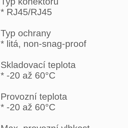
Typ konektorů

* RJ45/RJ45

Typ ochrany

* litá, non-snag-proof

Skladovací teplota

* -20 až 60°C

Provozní teplota

* -20 až 60°C
