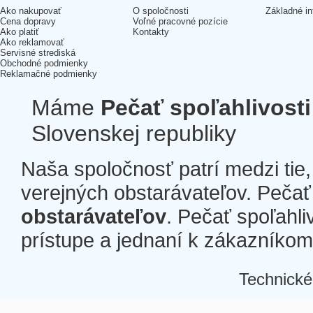
Ako nakupovať
O spoločnosti
Základné in
Cena dopravy
Voľné pracovné pozície
Ako platiť
Kontakty
Ako reklamovať
Servisné strediská
Obchodné podmienky
Reklamačné podmienky
Máme
Pečať spoľahlivosti
Slovenskej republiky
Naša spoločnosť patrí medzi tie
verejných obstarávateľov. Pečať 
obstarávateľov
. Pečať spoľahli
prístupe a jednaní k zákazníkom a
Technické
Â
Â
Â