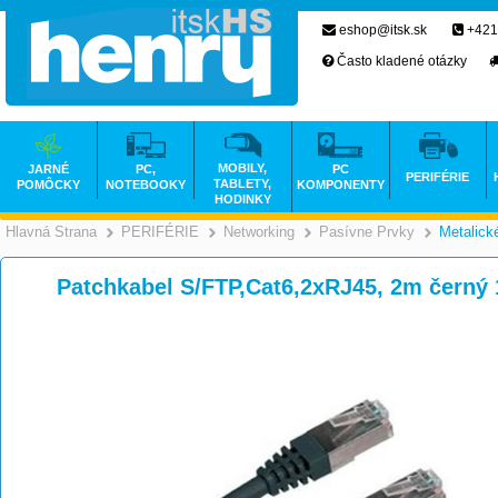
eshop@itsk.sk
+421
Často kladené otázky
MOBILY,
JARNÉ
PC,
PC
PERIFÉRIE
TABLETY,
POMÔCKY
NOTEBOOKY
KOMPONENTY
HODINKY
Hlavná Strana
PERIFÉRIE
Networking
Pasívne Prvky
Metalick
>
>
>
Patchkabel S/FTP,Cat6,2xRJ45, 2m černý