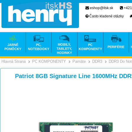
eshop@itsk.sk
+421
Často kladené otázky
MOBILY,
JARNÉ
PC,
PC
PERIFÉRIE
TABLETY,
POMÔCKY
NOTEBOOKY
KOMPONENTY
HODINKY
Hlavná Strana
PC KOMPONENTY
Pamäte
DDR3
DDR3 Do Not
>
>
>
Patriot 8GB Signature Line 1600MHz D