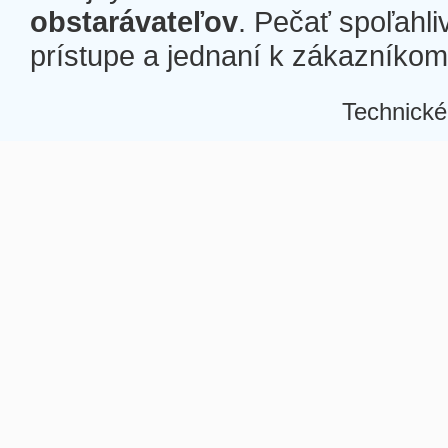
obstarávateľov
. Pečať spoľahli
prístupe a jednaní k zákazníkom a
Technické
Â
Â
Â