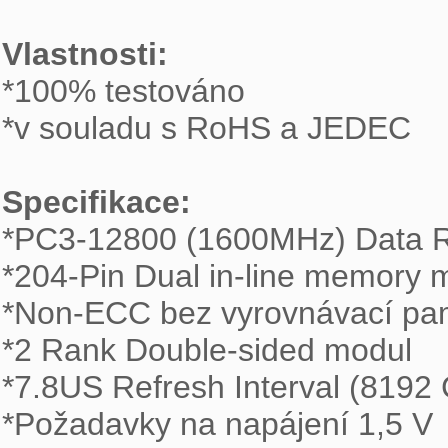
Vlastnosti:
*100% testováno

*v souladu s RoHS a JEDEC 

Specifikace:

*PC3-12800 (1600MHz) Data R
*204-Pin Dual in-line memory m
*Non-ECC bez vyrovnávací pam
*2 Rank Double-sided modul

*7.8US Refresh Interval (819
*Požadavky na napájení 1,5 V
