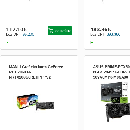
117.10
€
483.86
€
do košíka
bez DPH
95.20
€
bez DPH
393.38
€
MANLI Grafická karta GeForce
ASUS PRIME-RTX50
RTX 2060 M-
8GB/128-bit GDDR7
NRTX2060/6REHPPPV2
90YV0MP0-M0NA00
Extrémne výkonná grafická karta v podaní
Pripravený na výkon Zažit
MANLI, označenie LHR znamená
výkon s Prime GeForce R
&quot;Chipsets with low hash rate&quot; a
SFF-Ready Enthusiast G
označuje zníženie Hash Ratu pri ťažení
2,5-slotovým dizajnom pre
kryptomien o 50%. Veľmi výkonná herná
kompatibilitu, vylepšený 
grafická karta, rozhranie PCIe 3.0,
ventilátorov pre špičkový 
grafické jadro GeForce RTX 2060 , zák...
vzduchu pre špičkové chl