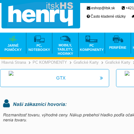
eshop@itsk.sk
+421
Často kladené otázky
MOBILY,
JARNÉ
PC,
PC
PERIFÉRIE
TABLETY,
POMÔCKY
NOTEBOOKY
KOMPONENTY
HODINKY
Hlavná Strana
PC KOMPONENTY
Grafické Karty
Grafické Karty
>
>
GTX