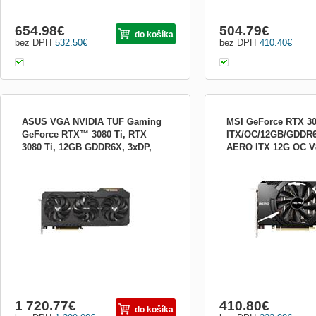
654.98
€
504.79
€
do košíka
bez DPH
532.50
€
bez DPH
410.40
€
ASUS VGA NVIDIA TUF Gaming
MSI GeForce RTX 3
GeForce RTX™ 3080 Ti, RTX
ITX/OC/12GB/GDDR6
3080 Ti, 12GB GDDR6X, 3xDP,
AERO ITX 12G OC V
Grafický čip: NVIDIA Ge
2xHDMI 90YV0GU0-M0NM00
Paměť: 12 GB GDDR6 Ší
sběrnice: 192-bit Rozhran
Gen 4 DirectX: 12 Open G
Frekvence jádra: 1792 M
paměti: 15 000 M Max. roz
4320 Počet stream/CUDA p
1 720.77
€
410.80
€
do košíka