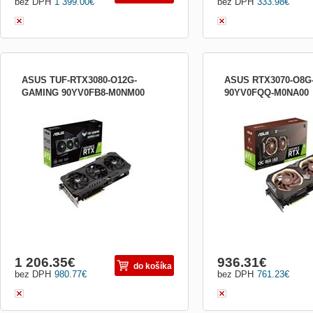
bez DPH
1 399.00
€
bez DPH
333.98
€
ASUS TUF-RTX3080-O12G-
ASUS RTX3070-O8
GAMING 90YV0FB8-M0NM00
90YV0FQQ-M0NA00
Grafický čip: NVIDIA GeForce RTX 3080
Grafický čip: NVIDIA Ge
Paměť: 12 GB GDDR6X Šířka paměťové
Paměť: 8 GB GDDR6 Šíř
sběrnice: 384-bit Rozhraní: PCI Express
sběrnice: 256-bit Rozhran
4.0 Open GL: 4.6 Frekvence jádra: * OC
4.0 Open GL: 4.6 Frekven
mode : 1815 MHz (Boost Clock) * Gaming
mode: 1845 MHz (Boost C
mode : 1785 MHz (Boost Clock)
mode: 1815 MHz (Boost C
Frekvence paměti: 19 000 MHz Ma...
Frekvence paměti: 14 000
1 206.35
€
936.31
€
do košíka
bez DPH
980.77
€
bez DPH
761.23
€