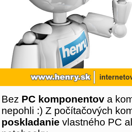
Bez
PC komponentov
a kom
nepohli :) Z počítačových k
poskladanie
vlastného PC a