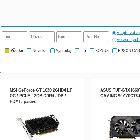
v tejto vetve
vo všetkýc
Všetko
Novinka
Výpredaj
Tip
BONUS
EPSON CA
MSI GeForce GT 1030 2GHD4 LP
ASUS TUF-GTX1660T
OC / PCI-E / 2GB DDR4 / DP /
GAMING 90YV0CT8-
HDMI / pasive
Zrychlete svůj pocit z PC pomocí rychlé a
Grafický čip: NVIDIA Ge
výkonné grafické karty NVIDIA®
Ti Paměť: 6 GB GDDR6 Š
GeForce® GT 1030. Grafické jádro: MSI
sběrnice: 192-bit Rozhran
GeForce GT 1030 Standart sběrnice: PCI
3.0 DirectX: 12 Open GL:
Express 3.0 x16 (uses x4) Grafická
jádra: *OC mode : 1800 
paměť: GDDR5 2GB Takt jádra:
Clock) *Gaming mode : 1
1518/1265 mhZ Takt paměti: 6008 MHz
Clock) Frekvence paměti: 
Ro...