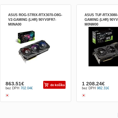
ASUS ROG-STRIX-RTX3070-O8G-
ASUS TUF-RTX3080-
V2-GAMING (LHR) 90YV0FR7-
GAMING (LHR) 90YV
M0NA00
M0NM00
Grafický čip: NVIDIA GeForce RTX 3070
Grafický čip: NVIDIA Ge
Paměť: 8 GB GDDR6 Šířka paměťové
Paměť: 10 GB GDDR6X Š
sběrnice: 256-bit Rozhraní: PCI Express
sběrnice: 320-bit Rozhran
4.0 Open GL: 4.6 Frekvence jádra: * OC
4.0 Open GL: 4.6 Frekven
Mode - 1935 MHz (Boost Clock) * Gaming
Mode - 1740 MHz (Boost 
Mode - 1905 MHz (Boost Clock)
Mode (Default) - GPU Boo
Frekvence paměti: 14 000 MHz Max....
MHz , GPU Base Clock ...
863.51
€
1 208.24
€
do košíka
bez DPH
702.04
€
bez DPH
982.31
€