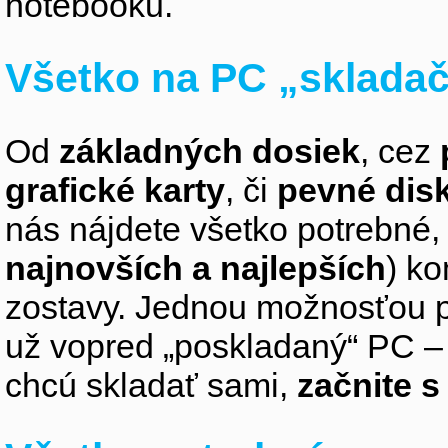
notebooku.
Všetko na PC „sklada
Od
základných dosiek
, cez
grafické karty
, či
pevné dis
nás nájdete všetko potrebné, 
najnovších a najlepších
) k
zostavy. Jednou možnosťou pr
už vopred „poskladaný“ PC – z
chcú skladať sami,
začnite 