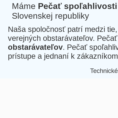
Máme
Pečať spoľahlivosti
Slovenskej republiky
Naša spoločnosť patrí medzi tie
verejných obstarávateľov. Pečať 
obstarávateľov
. Pečať spoľahli
prístupe a jednaní k zákazníkom a
Technické
Â
Â
Â