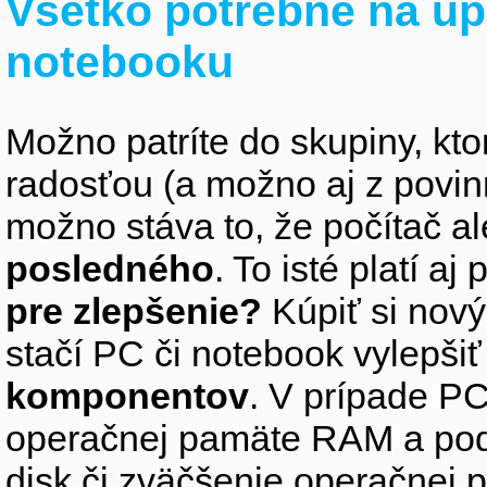
Všetko potrebné na up
notebooku
Možno patríte do skupiny, kto
radosťou (a možno aj z povin
možno stáva to, že počítač 
posledného
. To isté platí aj
pre zlepšenie?
Kúpiť si nový
stačí PC či notebook vylepši
komponentov
. V prípade PC
operačnej pamäte RAM a pod
disk či zväčšenie operačnej 