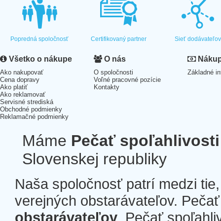
Popredná spoločnosť
Certifikovaný partner
Sieť dodávateľo
Všetko o nákupe
O nás
Nákup 
Ako nakupovať
O spoločnosti
Základné in
Cena dopravy
Voľné pracovné pozície
Ako platiť
Kontakty
Ako reklamovať
Servisné strediská
Obchodné podmienky
Reklamačné podmienky
Máme
Pečať spoľahlivosti
Slovenskej republiky
Naša spoločnosť patrí medzi tie
verejných obstarávateľov. Pečať 
obstarávateľov
. Pečať spoľahli