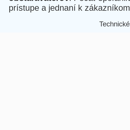
prístupe a jednaní k zákazníkom a
Technické
Â
Â
Â