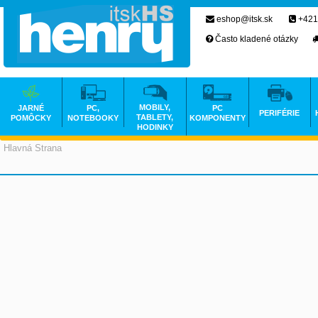
eshop@itsk.sk
+421
Často kladené otázky
MOBILY,
JARNÉ
PC,
PC
PERIFÉRIE
TABLETY,
POMÔCKY
NOTEBOOKY
KOMPONENTY
HODINKY
Hlavná Strana