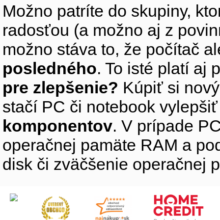
Možno patríte do skupiny, kto
radosťou (a možno aj z povin
možno stáva to, že počítač 
posledného
. To isté platí aj
pre zlepšenie?
Kúpiť si nový
stačí PC či notebook vylepši
komponentov
. V prípade PC
operačnej pamäte RAM a pod
disk či zväčšenie operačnej 