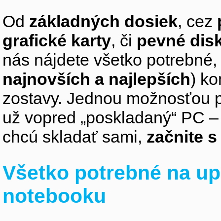
Od
základných dosiek
, cez
grafické karty
, či
pevné dis
nás nájdete všetko potrebné, 
najnovších a najlepších
) k
zostavy. Jednou možnosťou pr
už vopred „poskladaný“ PC – z
chcú skladať sami,
začnite 
Všetko potrebné na up
notebooku