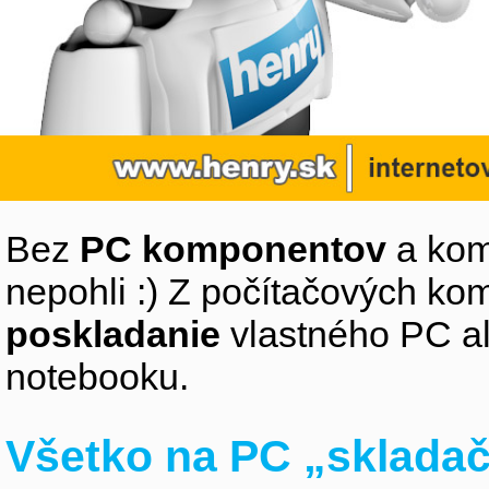
Bez
PC komponentov
a kom
nepohli :) Z počítačových k
poskladanie
vlastného PC a
notebooku.
Všetko na PC „sklada