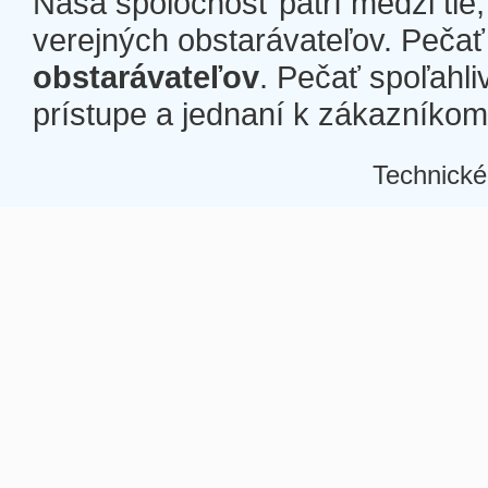
Naša spoločnosť patrí medzi tie
verejných obstarávateľov. Pečať 
obstarávateľov
. Pečať spoľahli
prístupe a jednaní k zákazníkom a
Technické
Â
Â
Â