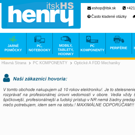
eshop@itsk.sk
+421
Často kladené otázky
MOBILY,
JARNÉ
PC,
PC
PERIFÉRIE
TABLETY,
POMÔCKY
NOTEBOOKY
KOMPONENTY
HODINKY
Hlavná Strana
PC KOMPONENTY
Optické A FDD Mechaniky
>
>