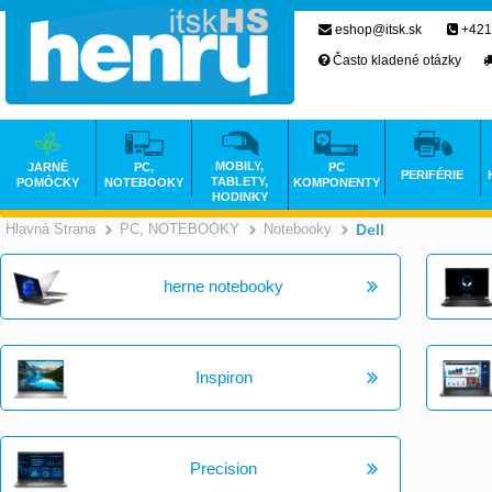
eshop@itsk.sk
+421
Často kladené otázky
MOBILY,
JARNÉ
PC,
PC
PERIFÉRIE
TABLETY,
POMÔCKY
NOTEBOOKY
KOMPONENTY
HODINKY
Hlavná Strana
PC, NOTEBOOKY
Notebooky
Dell
>
>
>
herne notebooky
Inspiron
Precision