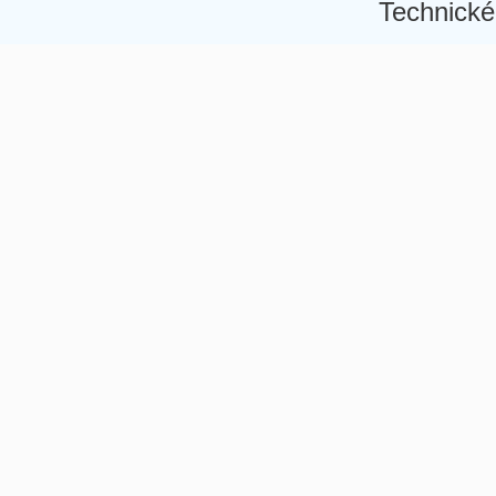
Technické
Â
Â
Â