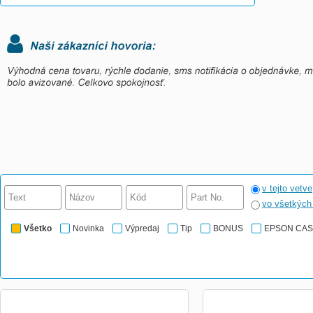
v tejto vetve
vo všetkýc
Všetko
Novinka
Výpredaj
Tip
BONUS
EPSON CA