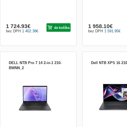
1 724.93
€
1 958.10
€
do košíka
bez DPH
1 402.38
€
bez DPH
1 591.95
€
DELL NTB Pro 7 14 2-in-1 210-
Dell NTB XPS 16 21
BWNN_2
Typ zariadenia:Notebook; Operačný
Series 3 Intel(R) Core(TM
systém:Windows 11 Pro; Typ
Processor 358H (16 core
procesora:Intel Core Ultra 7;
up to 4.8 GHz) Intel(R) A
Rozlíšenie:2560x1600; Formát
64GB LPDDR5x Dual Chan
obrazovky:16:10; Typ disku:SSD;
MT/s 1 TB, M.2, PCIe NV
Výbava:Dotykový displej, Podsvietená
16.0&quot;, Touch, 3.2K,
klávesnica; Hmotnosť notebooku:1.5 - 2.0
OLED, 400 nits Graphite B
kg; Lokalizácia klávesnic