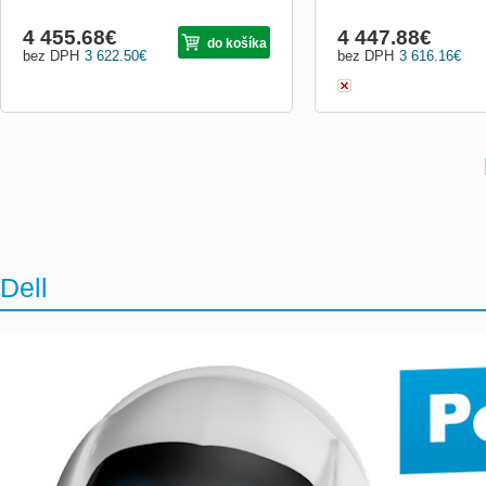
4 455.68
€
4 447.88
€
do košíka
bez DPH
3 622.50
€
bez DPH
3 616.16
€
Dell