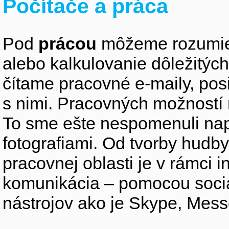
Počítače a práca
Pod
prácou
môžeme rozumieť
alebo kalkulovanie dôležitýc
čítame pracovné e-maily, po
s nimi. Pracovných možností
To sme ešte nespomenuli nap
fotografiami. Od tvorby hudby,
pracovnej oblasti je v rámci i
komunikácia – pomocou sociá
nástrojov ako je Skype, Mes