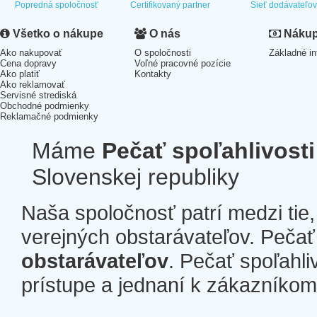
Popredná spoločnosť
Certifikovaný partner
Sieť dodávateľo
Všetko o nákupe
O nás
Nákup 
Ako nakupovať
O spoločnosti
Základné in
Cena dopravy
Voľné pracovné pozície
Ako platiť
Kontakty
Ako reklamovať
Servisné strediská
Obchodné podmienky
Reklamačné podmienky
Máme
Pečať spoľahlivosti
Slovenskej republiky
Naša spoločnosť patrí medzi tie
verejných obstarávateľov. Pečať 
obstarávateľov
. Pečať spoľahli
prístupe a jednaní k zákazníkom a