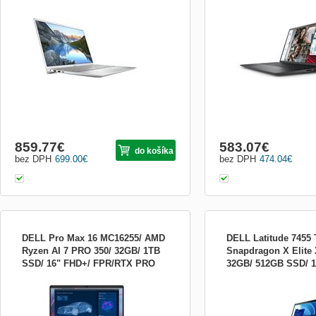
N-5502-N2-513S
KC5PD
GB RAM - 512 GB SSD NVMe -
Core i5-1235U (12 MB vy
15.6&quot; 1920 x 1080 (Full HD) @ 60 Hz
paměť, 1,3 až 4,4 GHz, 10
- GF MX330 - Wi-Fi 5 - platinová stříbrná
8GB (1x 8GB) [DDR4, 266
SODIMM, maximální konfi
Operační systém : Window
MUI (English, C...
859.77
€
583.07
€
do košíka
bez DPH
699.00
€
bez DPH
474.04
€
DELL Pro Max 16 MC16255/ AMD
DELL Latitude 7455 
Ryzen AI 7 PRO 350/ 32GB/ 1TB
Snapdragon X Elite 
SSD/ 16" FHD+/ FPR/RTX PRO
32GB/ 512GB SSD/ 
...
...
1000 8GB/W11Pro/3Y PS/bez ad
dot./ FPR/ W11Pro/ 
FVN8W
4XT9T