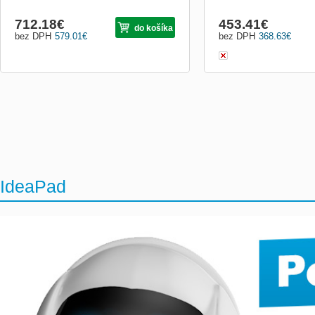
712.18
€
453.41
€
do košíka
bez DPH
579.01
€
bez DPH
368.63
€
IdeaPad