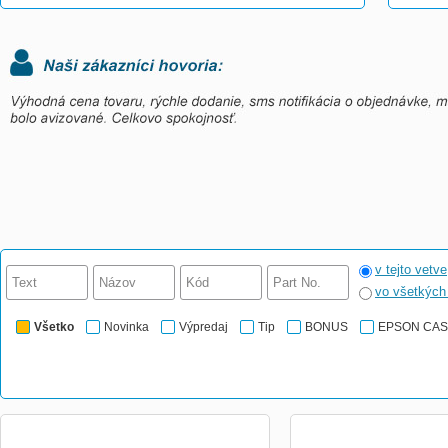
v tejto vetve
vo všetkýc
Všetko
Novinka
Výpredaj
Tip
BONUS
EPSON CA