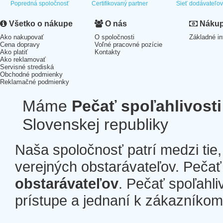
Popredná spoločnosť
Certifikovaný partner
Sieť dodávateľo
Všetko o nákupe
O nás
Nákup 
Ako nakupovať
O spoločnosti
Základné in
Cena dopravy
Voľné pracovné pozície
Ako platiť
Kontakty
Ako reklamovať
Servisné strediská
Obchodné podmienky
Reklamačné podmienky
Máme
Pečať spoľahlivosti
Slovenskej republiky
Naša spoločnosť patrí medzi tie
verejných obstarávateľov. Pečať 
obstarávateľov
. Pečať spoľahli
prístupe a jednaní k zákazníkom a