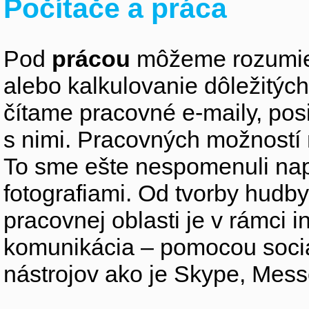
Počítače a práca
Pod
prácou
môžeme rozumieť
alebo kalkulovanie dôležitýc
čítame pracovné e-maily, po
s nimi. Pracovných možností
To sme ešte nespomenuli nap
fotografiami. Od tvorby hudby,
pracovnej oblasti je v rámci i
komunikácia – pomocou sociá
nástrojov ako je Skype, Mes