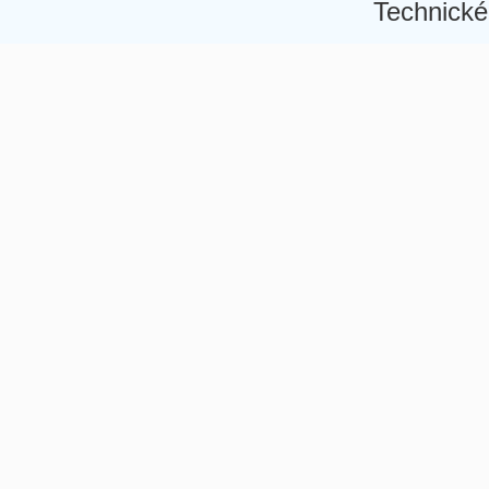
Technické
Â
Â
Â