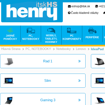
eshop@itsk.sk
+421
Často kladené otázky
MOBILY,
JARNÉ
PC,
PC
PERIFÉRIE
TABLETY,
POMÔCKY
NOTEBOOKY
KOMPONENTY
HODINKY
Hlavná Strana
PC, NOTEBOOKY
Notebooky
Lenovo
IdeaPad
>
>
>
Rad 1
Slim
Gaming 3