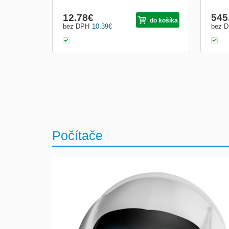
12.78
€
545
do košíka
bez DPH
10.39
€
bez 
Počítače