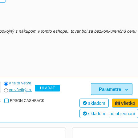
v tejto vetve
HĽADAŤ
Parametre
vo všetkých
S
EPSON CASHBACK
skladom
všetko
skladom - po objednaní