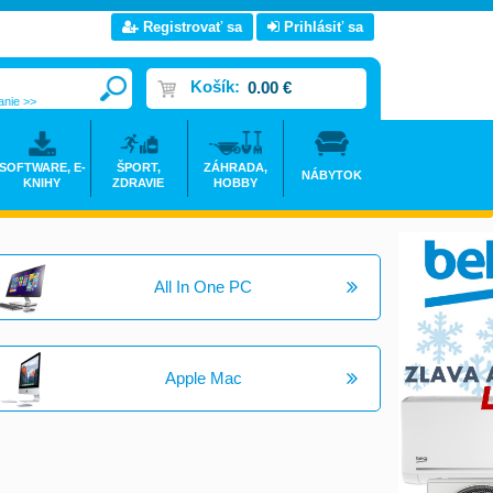
Registrovať sa
Prihlásiť sa
Košík:
0.00 €
anie >>
SOFTWARE, E-
ŠPORT,
ZÁHRADA,
NÁBYTOK
KNIHY
ZDRAVIE
HOBBY
All In One PC
Apple Mac