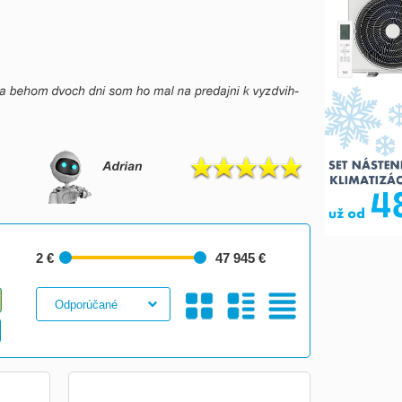
2 €
47 945 €
Galéria
S
Tabuľkový