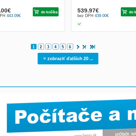
.00
€
539.97
€
do košíka
do 
DPH
443.09
€
bez DPH
439.00
€
1
2
3
4
5
6
zobraziť ďalších 20 ...