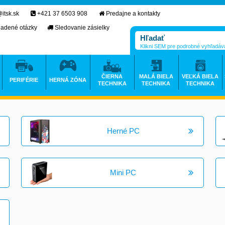
itsk.sk
+421 37 6503 908
Predajne a kontakty
ladené otázky
Sledovanie zásielky
Klikni SEM pre podrobné vyhľadáv
ČIERNA
MALÁ BIELA
VEĽKÁ BIELA
PERIFÉRIE
HERNÁ ZÓNA
TECHNIKA
TECHNIKA
TECHNIKA
>
Herné PC
Mini PC