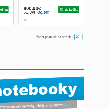
800.93
€
košíka
do košíka
bez DPH
651.16
€
Počet položiek na stránku: