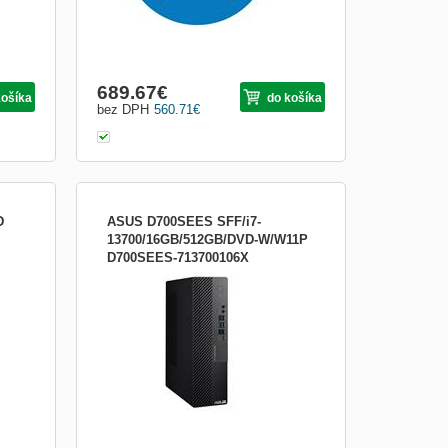
689.67
€
košíka
do košíka
bez DPH
560.71
€
D
ASUS D700SEES SFF/i7-
13700/16GB/512GB/DVD-W/W11P
D700SEES-713700106X
ho
ASUS ExpertCenter D7 SFF (D700SEES)
ho
Provedení: SFF (9l) Operační systém:
Windows 11 Pro Procesor: Intel® Core™
One
i7-13700 Processor 2.1GHz (30M Cache,
opad
up to 5.2GHz, 16 cores) Paměť: 16GB
m:
DDR4 U-DIMM Počet slotů: 4 sloty DDR4
UDIMM s podporou dvou kanálů ...