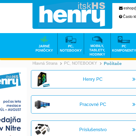
eshop@
Často k
MOBILY,
JARNÉ
PC,
PC
TABLETY,
POMÔCKY
NOTEBOOKY
KOMPONENTY
HODINKY
Hlavná Strana
PC, NOTEBOOKY
Počítače
>
Henry PC
Pracovné PC
Príslušenstvo