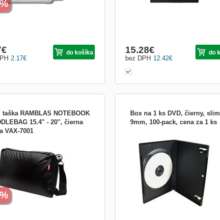
6%
7
€
15.28
€
do košíka
do 
DPH
2.17
€
bez DPH
12.42
€
 taška RAMBLAS NOTEBOOK
Box na 1 ks DVD, čierny, slim
DLEBAG 15.4" - 20", čierna
9mm, 100-pack, cena za 1 ks
ba VAX-7001
 RAMBLAS NOTEBOOK
LEBAG - Štýlová taška pre ľudí,
 potrebujú viac miesta - Poskytuje 2
y nosenia - Ideálna pre študentov,
cov a dizajnérov Farba Čierna
ery 55.9 x 9 x 41.9 cm Priestor pre
book: 55 x 8.9 x 41 cm alebo 27
9%