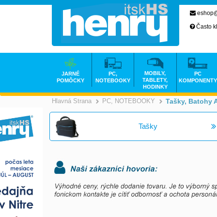
eshop@
Často k
MOBILY,
JARNÉ
PC,
PC
TABLETY,
POMÔCKY
NOTEBOOKY
KOMPONENTY
HODINKY
Hlavná Strana
PC, NOTEBOOKY
Tašky, Batohy 
>
Tašky