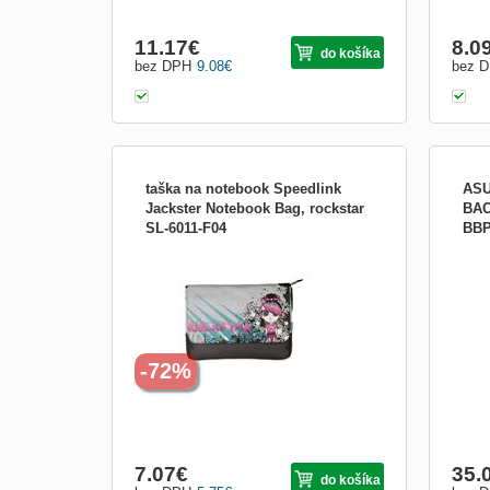
11.17
€
8.0
do košíka
bez DPH
9.08
€
bez 
taška na notebook Speedlink
ASU
Jackster Notebook Bag, rockstar
BAC
SL-6011-F04
BBP
Brašna Jackster je skvelý výber na
ASUS
prenášanie netbookov a subnotebookov v
3-in-
módnom prevedení. Taška je vyrobená z
for d
rips top nylonu a má zapínanie na suchý
The 
zips, zapínanie na zips a magnetický klip
comp
pre väčšiu bezpečnosť. Či už sa idete
diffe
pešo, alebo na bicykli,
way 
-72%
7.07
€
35.
do košíka