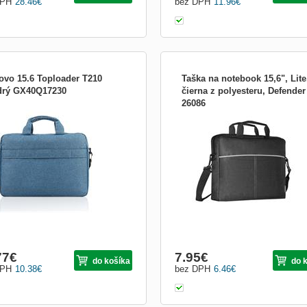
DPH
28.46
€
bez DPH
11.96
€
ovo 15.6 Toploader T210
Taška na notebook 15,6", Lite
rý GX40Q17230
čierna z polyesteru, Defender
26086
na Toploader T210 od společnosti
Taška na notebook Defender Lite Ľah
vo používá vodoodpudivou tkaninu a
jednoduchá, ale praktická taška na
 a rafinovaný design, aby vytvořila
notebook je výbornou voľbou,
nu, která je dokonale přizpůsobena
akpotrebujete jednoduchú tašku pre
rnímu životu. Nabízí integrovaný
každodenné nosenie. Spevnený vnút
ý prostor pro notebook, který se
priestor Vaše zariadenie bezpečne u
lně hodí pro vět...
po celú dobu cesty, kedy zároveň bu.
77
€
7.95
€
do košíka
do 
DPH
10.38
€
bez DPH
6.46
€