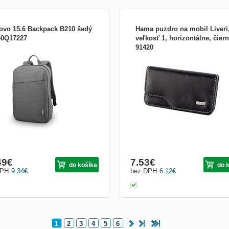
ovo 15.6 Backpack B210 šedý
Hama puzdro na mobil Liveri
0Q17227
veľkosť 1, horizontálne, čier
91420
h pro 15.6&quot; notebooky Casual
- univerzálne puzdro na mobil - vnúto
pack B210 značky Lenovo je
rozmery: 10,5 x 5 x 1,5 cm - horizont
vena kapsou na notebooky s
prevedenie - zapínanie na magnet - 
říčkou 15,6 palce. Je z odolné
potiahnutý klip na opasok - materiál: 
esterové tkaniny a elegantním
farba čierna Parametry: Značka Ham
gnem s polstrovaným vnitřkem pro
Materiál Imitácia kože Typ uzáveru Z
anu notebooku a důležitých věcí.
 strana ...
49
€
7.53
€
do košíka
do 
DPH
9.34
€
bez DPH
6.12
€
1
2
3
4
5
6