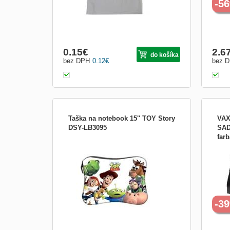
-5
0.15
€
2.6
do košíka
bez DPH
0.12
€
bez 
Taška na notebook 15'' TOY Story
VAX
DSY-LB3095
SAD
far
VAX
SADD
ktorí
režim
umel
Rozm
note
-3