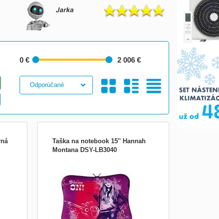
0 €
2 006 €
Galéria
S
Tabuľkový
rná
Taška na notebook 15'' Hannah
Montana DSY-LB3040
hodné
y na
í +
.