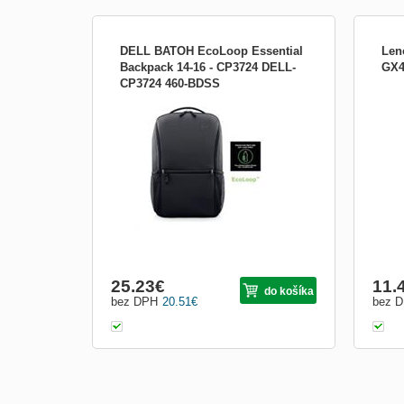
DELL BATOH EcoLoop Essential
Len
Backpack 14-16 - CP3724 DELL-
GX4
CP3724 460-BDSS
Dell EcoLoop Essential CP3724 - Batoh na
Bato
notebook - 14&quot; - 16&quot; - černá
Back
Batoh na notebook - 14&quot; - 16&quot; -
vyba
černá
úhlop
poly
desi
ochr
Zadní
25.23
€
11.
do košíka
bez DPH
20.51
€
bez 