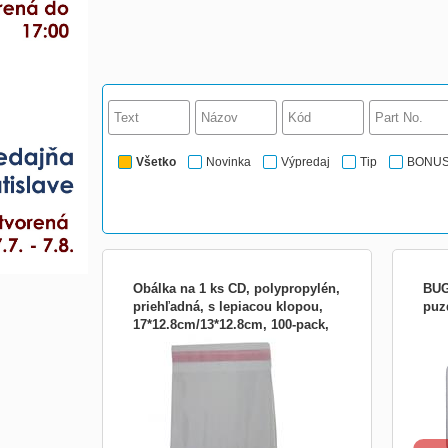
Všetko
Novinka
Výpredaj
Tip
BONU
Obálka na 1 ks CD, polypropylén,
BUG
priehľadná, s lepiacou klopou,
puz
17*12.8cm/13*12.8cm, 100-pack,
Nezlepená obálka má rozmer 17*12,8 cm
Žáro
cena
po prilepení klopy 13*12,8 cm
méně 
hodin
žáro
množ
uvnit
1.3W 