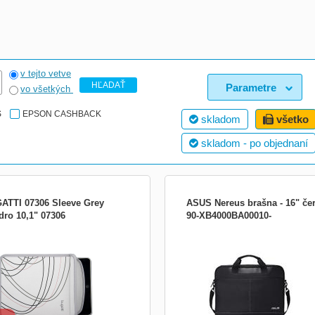
v tejto vetve
HĽADAŤ
Parametre
vo všetkých
S
EPSON CASHBACK
skladom
všetko
skladom - po objednaní
ATTI 07306 Sleeve Grey
ASUS Nereus brašna - 16" če
dro 10,1" 07306
90-XB4000BA00010-
vky LED Whitenergy spotřebují o 90%
ASUS Nereus Carry Bag Ať už jdete
energie, jejich životnost je 25 000
kamkoli – úspěch máte zaručen! - V
 a je 25x delší než u klasických
pro notebooky do velikosti 16&quot;,
vek. LED žárovky generují malé
včetně pouzdra pro přenášení - Kaps
ství tepla, mohou být používány jak
7&quot; tablety a další mobilní zařízen
ř, tak i venku. Počet diod: 30 Příkon:
oddíly pro dokumenty a pracovní
Patice: E...
nezbytnosti - Výjimečně stylové prov..