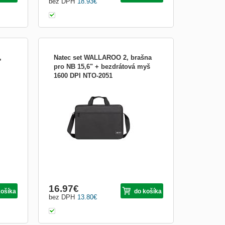
bez DPH
18.93
€
,
Natec set WALLAROO 2, brašna
pro NB 15,6" + bezdrátová myš
1600 DPI NTO-2051
ká,
Efektivnější práce a bezpečnost na
cestách Přesně to můžete získat s Natec
Wallaroo 2 - sadou 2 v 1, která se skládá z
pohodlné brašny na notebook s maximální
orný
úhlopříčkou 15,6&quot; a bezdrátové myši
chová
s optickým snímačem s maximálním
..
rozlišením 1600 DPI. Inv...
16.97
€
košíka
do košíka
bez DPH
13.80
€