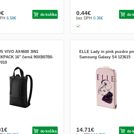
9
€
0.44
€
do košíka
do 
DPH
6.58
€
bez DPH
0.36
€
S VIVO AX4600 3IN1
ELLE Lady in pink puzdro pr
KPACK 16" černá 90XB07B0-
Samsung Galaxy S4 123615
010
 Vivobook 3 in1 bag SUS Vivobook
- vyklápacie - rýchly prístup k telefón
1 is a versatile solution that is suited
magnetický uzáver - plastový obvod
aily commute as well as leisure time.
rámček pre maximálnu ochranu zaria
bag offers interchangeable
- materiál: umelá koža Parametry: Z
onents that are compatible between
ELLE Materiál Imitácia kože Typ uzáv
rent series, which is sustainable in a
Zatváranie na magnet Farba Ružová 
that exten
F
01
€
14.71
€
do košíka
do 