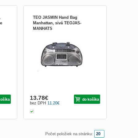
,
TEO JASMIN Hand Bag
ne
Manhattan, sivá TEOJAS-
MANHATS
rné
TEO JASMIN Hand Bag Manhattan, sivá
álne
TEOJAS-MANHATS
kožou
koža -
a
at
13.78
€
košíka
do košíka
bez DPH
11.20
€
Počet položiek na stránku: