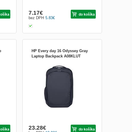
7.17
€
košíka
do košíka
bez DPH
5.83
€
e
HP Every day 16 Odyssey Gray
Laptop Backpack A08KLUT
u -
Batoh na 16&quot; notebook HP Everyday
ový
Parametre Hardvérová kompatibilita
denia
Vhodný pre väčšinu notebookov s
načka
uhlopriečkou do 16&quot; Rozmery (š x h
eru
x v) 310 x 155 x 440 mm Hmotnosť 570 g
Séria
Záruka Trojročná obmedzená záruka HP
Obsah balenia Ruksak Krajina pôvodu
Vyro...
23.28
€
košíka
do košíka