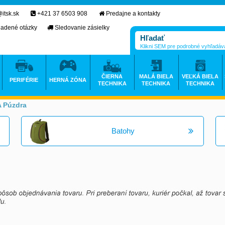
itsk.sk
+421 37 6503 908
Predajne a kontakty
ladené otázky
Sledovanie zásielky
Klikni SEM pre podrobné vyhľadáv
ČIERNA
MALÁ BIELA
VEĽKÁ BIELA
PERIFÉRIE
HERNÁ ZÓNA
TECHNIKA
TECHNIKA
TECHNIKA
A Púzdra
>
Batohy