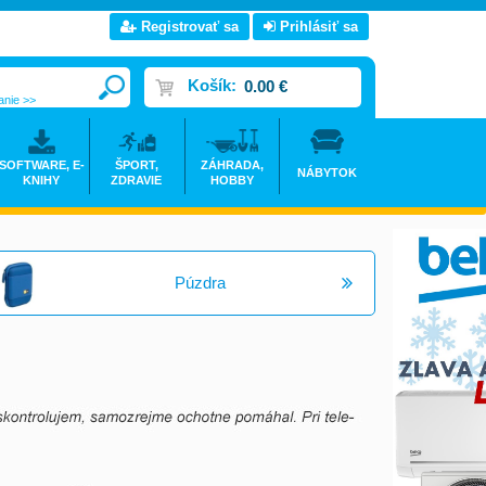
Registrovať sa
Prihlásiť sa
Košík:
0.00 €
anie >>
SOFTWARE, E-
ŠPORT,
ZÁHRADA,
NÁBYTOK
KNIHY
ZDRAVIE
HOBBY
Púzdra