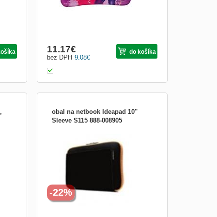
Obrázkami
Výpis
11.17
€
košíka
do košíka
bez DPH
9.08
€
,
obal na netbook Ideapad 10''
Sleeve S115 888-008905
Skvelé dizajnovo navrhnuté púzdro pre
IdeaPad S10 ktoré dokáže perfektne
ochrániť váš IdeaPad pred poškodením.
IdeaPad ktorý sa nachádza v tomto
púzdre môžete ďalej bez problémov vsadiť
do originálnej ThinkPad tašky.
-22%