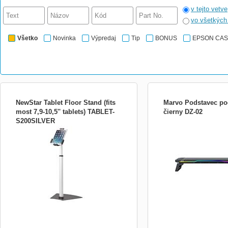
v tejto vetve
vo všetkýc
Všetko
Novinka
Výpredaj
Tip
BONUS
EPSON CA
NewStar Tablet Floor Stand (fits
Marvo Podstavec po
most 7,9-10,5'' tablets) TABLET-
čierny DZ-02
S200SILVER
Výrobca: Newstar Trieda produktu:
.imgPopisPad img[align=&q
Montážne sady pre monitory Druh
{padding-left:1rem;}.imgP
produktu: Stojan Montáž monitoru: To the
img[align=&quot;left&quot;
floor Použitie: tablet Maximálne zaťaženie:
right:1rem;} Normal 0 21 fa
1 kg Štandard montáže monitoru: N/A
CS X-NONE X-NONE
Farba: strieborná Viac informácií:
en.newstar.eu [LINK]