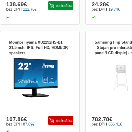
138.69
€
24.28
€
do košíka
bez DPH
112.76
€
bez DPH
19.74
€
Monitor Iiyama XU2292HS-B1
Samsung Flip Stan
21,5inch, IPS, Full HD, HDMI/DP,
- Stojan pro interakt
speakers
panel/LCD displej - s
Výrobca: iiyama
Robustní stojan pro intera
vel STN-WM55RXEN
panel / LCD displej s koly
Samsung FLIP 2 WM55R * 
velikost obrazovky: 55 &qu
pro montáž: 400 x 400 mm 
kola), otočný (0 ° / 90 °)
H): 835 x 1631 x 8...
107.86
€
782.78
€
do košíka
bez DPH
87.69
€
bez DPH
636.41
€