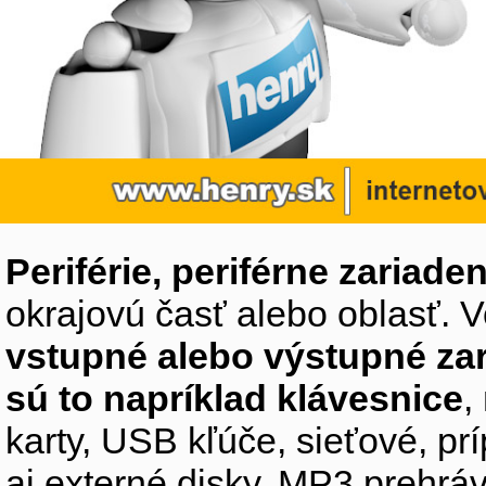
Periférie, periférne zariaden
okrajovú časť alebo oblasť. V
vstupné alebo výstupné za
sú to napríklad klávesnice
,
karty, USB kľúče, sieťové, p
aj externé disky, MP3 prehr