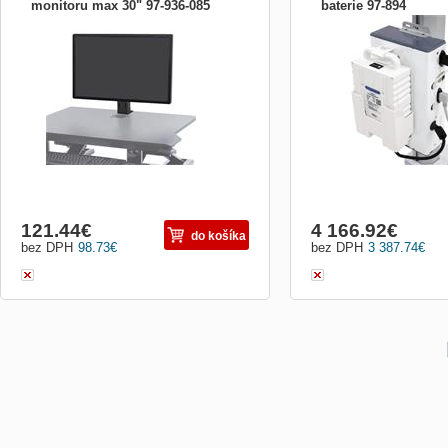
monitoru max 30" 97-936-085
baterie 97-894
ERGOTRON WorkFit Single HD Monitor
ERGOTRON SV LiFe Pow
Kit, universal, držák monitoru max
Upgrade, EU , přídavná ba
30&quot;
121.44
€
4 166.92
€
do košíka
bez DPH
98.73
€
bez DPH
3 387.74
€