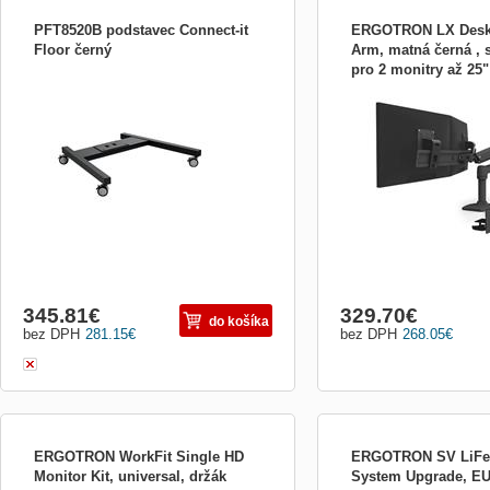
PFT8520B podstavec Connect-it
ERGOTRON LX Desk 
Floor černý
Arm, matná černá , 
pro 2 monitry až 25"
Podstavec PFT8520 je prvek systému
ERGOTRON LX Desk Dual
Connect-it Floor, který umožňuje poskládat
matná černá , stolní rame
pojízdný stojan s jednou stojinou a
až 25&quot;
nosností 60-105 kg (podle délky stojiny). V
rámci systému Connect-it Floor můžeme z
několika základních komponent sestavit
libovolná řešen...
345.81
€
329.70
€
do košíka
bez DPH
281.15
€
bez DPH
268.05
€
ERGOTRON WorkFit Single HD
ERGOTRON SV LiFe
Monitor Kit, universal, držák
System Upgrade, EU