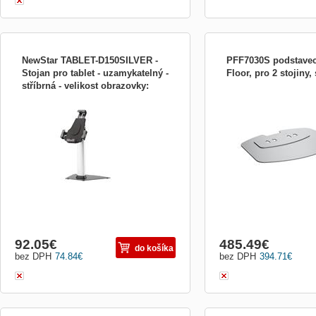
NewStar TABLET-D150SILVER -
PFF7030S podstavec
Stojan pro tablet - uzamykatelný -
Floor, pro 2 stojiny, 
stříbrná - velikost obrazovky:
Výrobca: Newstar
Podstavec PFF7030 je pr
8"-10
Connect-it Floor, který u
volně stojící stojan. Díky 
montáž dvou stojin bude s
stabilní s velkou nosností
výšky použitých stojin). 
Connect-it F...
92.05
€
485.49
€
do košíka
bez DPH
74.84
€
bez DPH
394.71
€