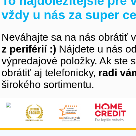
To najdôležitejšie pre
vždy u nás za super c
Neváhajte sa na nás obrátiť 
z periférií :)
Nájdete u nás od
výpredajové položky. Ak ste s
obrátiť aj telefonicky,
radi v
širokého sortimentu.