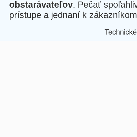
obstarávateľov
. Pečať spoľahli
prístupe a jednaní k zákazníkom a
Technické
Â
Â
Â