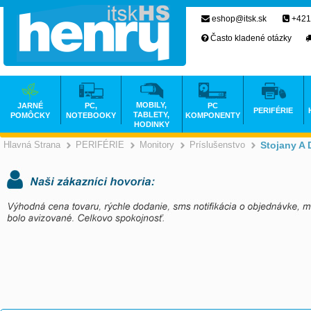
eshop@itsk.sk
+421
Často kladené otázky
MOBILY,
JARNÉ
PC,
PC
PERIFÉRIE
TABLETY,
POMÔCKY
NOTEBOOKY
KOMPONENTY
HODINKY
Hlavná Strana
PERIFÉRIE
Monitory
Príslušenstvo
Stojany A 
>
>
>