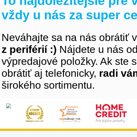
To najdôležitejšie pre
vždy u nás za super c
Neváhajte sa na nás obrátiť 
z periférií :)
Nájdete u nás od
výpredajové položky. Ak ste s
obrátiť aj telefonicky,
radi v
širokého sortimentu.