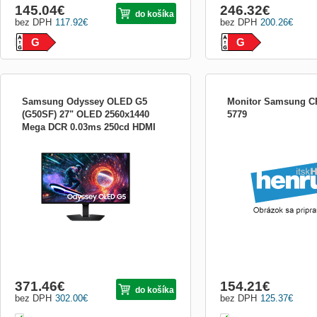
145.04
€
246.32
€
do košíka
bez DPH
117.92
€
bez DPH
200.26
€
G
G
Samsung Odyssey OLED G5
Monitor Samsung C
(G50SF) 27" OLED 2560x1440
5779
Mega DCR 0.03ms 250cd HDMI
27&quot; Samsung Odyssey OLED G5
DP 180Hz LS27FG500SUXEN
(G50SF) Plochý OLED Jas: 200cd/,2
HDR10 QHD (2560 x 1440) Odezva:
0,03ms(GTG) 1 miliarda barev Frekvence:
DP 180Hz/ HDMI 144Hz Energy saving
solution Eye saver mode Flicker free
Quantum Dot Color Image size FreeSync,
G-Sync co
371.46
€
154.21
€
do košíka
bez DPH
302.00
€
bez DPH
125.37
€