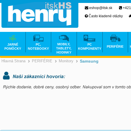
eshop@itsk.sk
+421
Často kladené otázky
MOBILY,
JARNÉ
PC,
PC
PERIFÉRIE
TABLETY,
POMÔCKY
NOTEBOOKY
KOMPONENTY
HODINKY
Hlavná Strana
PERIFÉRIE
Monitory
Samsung
>
>
>