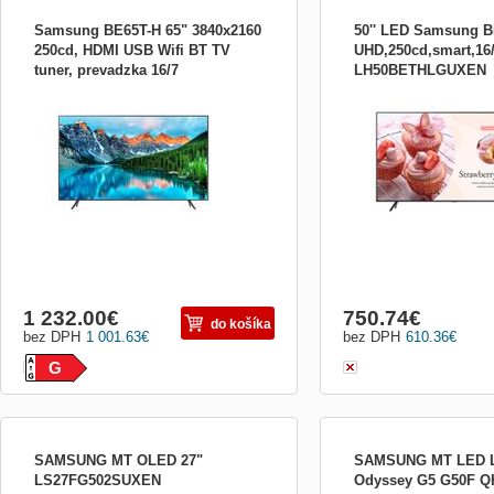
Samsung BE65T-H 65" 3840x2160
50'' LED Samsung B
250cd, HDMI USB Wifi BT TV
UHD,250cd,smart,16
tuner, prevadzka 16/7
LH50BETHLGUXEN
Uhlopriečka obrazovky:65&quot;;
LH65BETHLGUXEN
Technológia TV:LED; Rozlíšenie:Ultra HD
4k 3840x2160; Rozhranie:HDMI, VGA,
USB, LAN, DisplayPort; Formát
obrazovky:16:9; Svietivosť (v nt):250;
VESA:400 x 400; Doba prevádzky:16/7
1 232.00
€
750.74
€
do košíka
bez DPH
1 001.63
€
bez DPH
610.36
€
G
SAMSUNG MT OLED 27"
SAMSUNG MT LED L
LS27FG502SUXEN
Odyssey G5 G50F QH