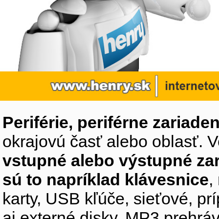
Periférie, periférne zariaden
okrajovú časť alebo oblasť. V
vstupné alebo výstupné za
sú to napríklad klávesnice
,
karty, USB kľúče, sieťové, p
aj externé disky, MP3 prehr