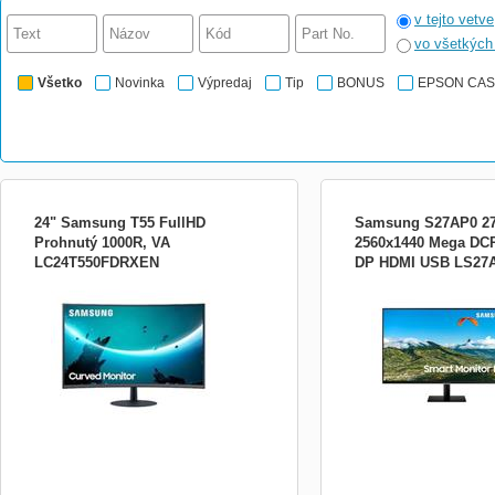
v tejto vetve
vo všetkýc
Všetko
Novinka
Výpredaj
Tip
BONUS
EPSON CA
24" Samsung T55 FullHD
Samsung S27AP0 27
Prohnutý 1000R, VA
2560x1440 Mega DC
LC24T550FDRXEN
DP HDMI USB LS2
*Curved 1000R *Eye Saver Mode *Flicker
Technológia panela:IPS; U
Free *FreeSync Typ obrazovky: VA
displeja:27&quot;; Rozlíš
Úhlopříčka [palce]: 24 Rozlišení: 1,920 x
(WQHD); Doba odozvy:5 
1,080 Obnovovací frekvence: Max 75 Hz
úprava displeja:Matný; Fo
Poměr stran: 16:09 Jas [cd/m2]: 250
obrazovky:16:9; Rozhran
Kontrast: 3,000:1 (Typ.) Odezva [ms]: 4
DisplayPort
(GTG) Pozorovací úhly (H...