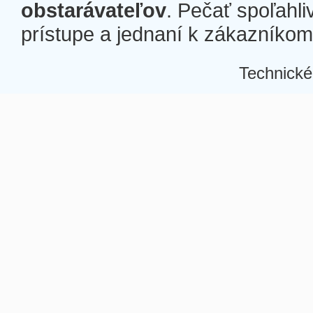
obstarávateľov
. Pečať spoľahli
prístupe a jednaní k zákazníkom a
Technické
Â
Â
Â