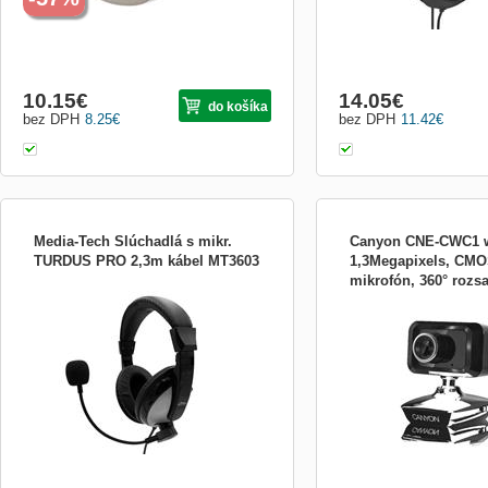
10.15
€
14.05
€
do košíka
bez DPH
8.25
€
bez DPH
11.42
€
Media-Tech Slúchadlá s mikr.
Canyon CNE-CWC1 
TURDUS PRO 2,3m kábel MT3603
1,3Megapixels, CMO
mikrofón, 360° rozs
TURDUS PRO&amp;nbsp; sú ideálne na
Parametre VLASTNOSTI 
počúvanie hudby, chatovanie a počítačové
výrobcuCNE-CWC1 Rozlí
hry.
snímača1.3 Mpx Technoló
snímačaCMOS Maximálne 
videa1600x1200 Maximáln
snímania30 záberov za s
RozhranieUSB 2.0 Vlastno
kameryOtočná o 360