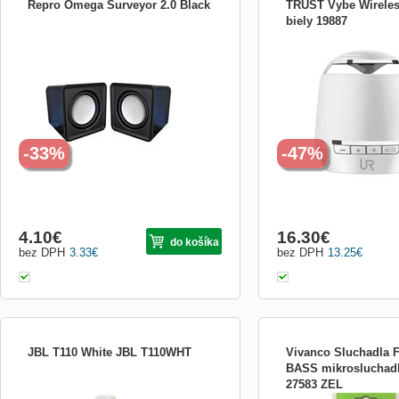
Repro Omega Surveyor 2.0 Black
TRUST Vybe Wireles
biely 19887
Popis produktu: Input Voltage: 5V DC (USB
Trust Vybe Wireless Speak
PLUG) Loudspeaker Output Power :3W *
reproduktorom Vybe si vy
2 RMS Power supply : USB port
obľúbenú hudbu z ľubovoľ
Frequency : 90Hz- 20kHz Input
vybaveného Bluetooth ale
Resistance : 4 Ohm Works well with:
3,5 mm konektorom, ktorý
Laptops / Notebooks/ Netbooks and when
naprostej väčšine elektro
using external power source (e.g. powe...
prehrávať hudbu. Už
-33%
-47%
4.10
€
16.30
€
do košíka
bez DPH
3.33
€
bez DPH
13.25
€
JBL T110 White JBL T110WHT
Vivanco Sluchadla 
BASS mikrosluchadl
27583 ZEL
JBL Pure Bass zvuk Už viac ako 60
- Výkonné bohaté basy - A