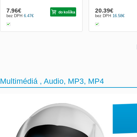
7.96
€
20.39
€
do košíka
bez DPH
6.47
€
bez DPH
16.58
€
Multimédiá , Audio, MP3, MP4