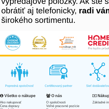
výpredajové položky. Ak ste s
obrátiť aj telefonicky,
radi v
širokého sortimentu.
Popredná spoločnosť
Certifikovaný partner
Sieť dodávateľo
Všetko o nákupe
O nás
Nákup 
Ako nakupovať
O spoločnosti
Základné in
Cena dopravy
Voľné pracovné pozície