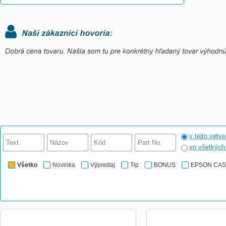
v tejto vetve
vo všetkýc
Všetko
Novinka
Výpredaj
Tip
BONUS
EPSON CA