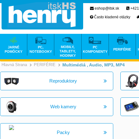
eshop@itsk.sk
+421
Často kladené otázky
MOBILY,
JARNÉ
PC,
PC
PERIFÉRIE
TABLETY,
POMÔCKY
NOTEBOOKY
KOMPONENTY
HODINKY
Hlavná Strana
PERIFÉRIE
Multimédiá , Audio, MP3, MP4
>
>
Reproduktory
Web kamery
Packy