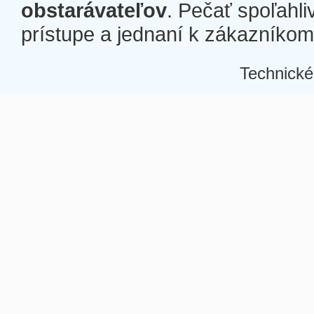
obstarávateľov
. Pečať spoľahli
prístupe a jednaní k zákazníkom a
Technické
Â
Â
Â