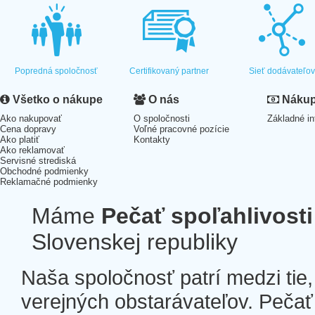
Popredná spoločnosť
Certifikovaný partner
Sieť dodávateľo
Všetko o nákupe
O nás
Nákup 
Ako nakupovať
O spoločnosti
Základné in
Cena dopravy
Voľné pracovné pozície
Ako platiť
Kontakty
Ako reklamovať
Servisné strediská
Obchodné podmienky
Reklamačné podmienky
Máme
Pečať spoľahlivosti
Slovenskej republiky
Naša spoločnosť patrí medzi tie
verejných obstarávateľov. Pečať 