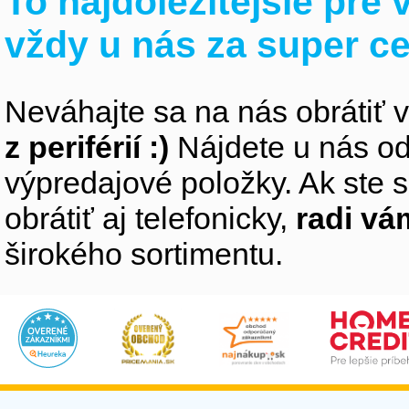
To najdôležitejšie pre
vždy u nás za super c
Neváhajte sa na nás obrátiť 
z periférií :)
Nájdete u nás od
výpredajové položky. Ak ste s
obrátiť aj telefonicky,
radi v
širokého sortimentu.