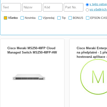
v tejto vetve
vo všetkýc
Všetko
Novinka
Výpredaj
Tip
BONUS
EPSON CA
Cisco Meraki MS250-48FP Cloud
Cisco Meraki Enterpr
Managed Switch MS250-48FP-HW
na předplatné - 1 př
hostovaná aplikace -
Configurations · 48 port gigabit Ethernet · 4
Licence na předplatné - 1
MS220- LIC-MS220-8
× SFP+ for 10G uplink · 80G Physical
hostovaná aplikace - pro
Stacking · Field replaceable power · 740 W
HW
PoE / PoE+ Hardware platform · Voice and
Video QoS · Low noise · Non-blocking
switch fabric · Hot-swappable power
supplies · U...