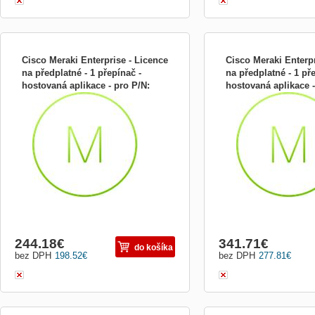
Cisco Meraki Enterprise - Licence
Cisco Meraki Enterpr
na předplatné - 1 přepínač -
na předplatné - 1 př
hostovaná aplikace - pro P/N:
hostovaná aplikace -
Licence na předplatné - 1 přepínač -
Licence na předplatné - 1
MS220- LIC-MS220-8P-5YR
MS220- LIC-MS220-
hostovaná aplikace - pro P/N: MS220-8P-
hostovaná aplikace - pro
HW
HW
244.18
€
341.71
€
do košíka
bez DPH
198.52
€
bez DPH
277.81
€