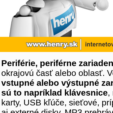
Periférie, periférne zariaden
okrajovú časť alebo oblasť. V
vstupné alebo výstupné za
sú to napríklad klávesnice
,
karty, USB kľúče, sieťové, p
aj externé disky, MP3 prehr