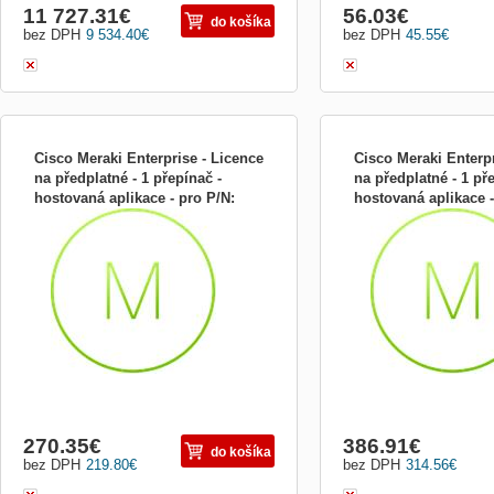
11 727.31
€
56.03
€
do košíka
bez DPH
9 534.40
€
bez DPH
45.55
€
Cisco Meraki Enterprise - Licence
Cisco Meraki Enterpr
na předplatné - 1 přepínač -
na předplatné - 1 př
hostovaná aplikace - pro P/N:
hostovaná aplikace -
Licence na předplatné - 1 přepínač -
Licence na předplatné - 1
MS220- LIC-MS220-8-7YR
MS220- LIC-MS220-8
hostovaná aplikace - pro P/N: MS220-8-
hostovaná aplikace - pro
HW
HW
270.35
€
386.91
€
do košíka
bez DPH
219.80
€
bez DPH
314.56
€