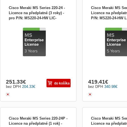
Cisco Meraki MS Series 220-24 -
Cisco Meraki MS Ser
Licence na předplatné (3 roky) -
Licence na předplatné
pro P/N: MS220-24-HW LIC-
P/N: MS220-24-HW L
Licence na předplatné (3 roky) - pro P/N:
Licence na předplatné (5 le
MS220-24-3YR
5YR
MS220-24-HW
MS220-24-HW
251.33
€
419.41
€
do košíka
bez DPH
204.33
€
bez DPH
340.98
€
Cisco Meraki MS Series 220-24P -
Cisco Meraki MS Ser
Licence na předplatné (1 rok) -
Licence na předplatn