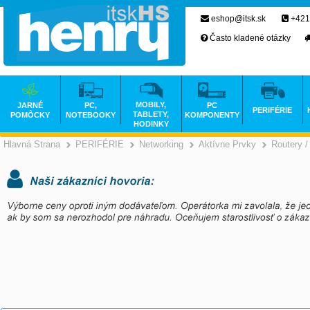
eshop@itsk.sk
+421
Často kladené otázky
MOBILY,
JARNÉ
PC,
PC
PERIFÉRIE
TABLETY,
POMÔCKY
NOTEBOOKY
KOMPONENTY
HODINKY
Hlavná Strana
PERIFÉRIE
Networking
Aktívne Prvky
Routery /
>
>
>