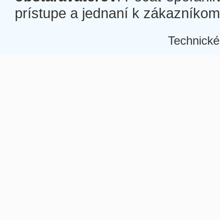
prístupe a jednaní k zákazníkom a
Technické
Â
Â
Â