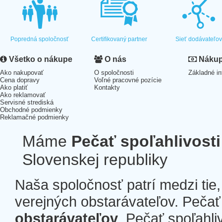
Popredná spoločnosť
Certifikovaný partner
Sieť dodávateľo
Všetko o nákupe
O nás
Nákup 
Ako nakupovať
O spoločnosti
Základné in
Cena dopravy
Voľné pracovné pozície
Ako platiť
Kontakty
Ako reklamovať
Servisné strediská
Obchodné podmienky
Reklamačné podmienky
Máme
Pečať spoľahlivosti
Slovenskej republiky
Naša spoločnosť patrí medzi tie
verejných obstarávateľov. Pečať 
obstarávateľov
. Pečať spoľahli