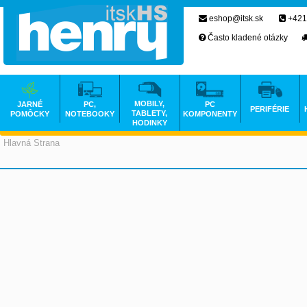
eshop@itsk.sk
+421
Často kladené otázky
MOBILY,
JARNÉ
PC,
PC
PERIFÉRIE
TABLETY,
POMÔCKY
NOTEBOOKY
KOMPONENTY
HODINKY
Hlavná Strana