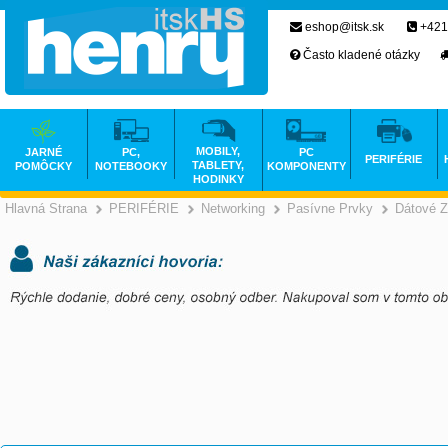
eshop@itsk.sk
+421
Často kladené otázky
MOBILY,
JARNÉ
PC,
PC
PERIFÉRIE
TABLETY,
POMÔCKY
NOTEBOOKY
KOMPONENTY
HODINKY
Hlavná Strana
PERIFÉRIE
Networking
Pasívne Prvky
Dátové 
>
>
>