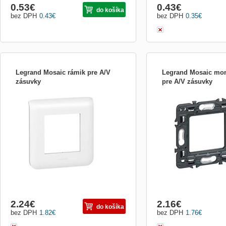
0.53
€
0.43
€
do košíka
bez DPH
0.43
€
bez DPH
0.35
€
Legrand Mosaic rámik pre A/V
Legrand Mosaic mo
zásuvky
pre A/V zásuvky
Rámik LEGRAND pre audio/video
Kabel video/audio - kompo
zásuvky Mosaic (HDMI, VGA, Jack,
/audio - RCA (M) do RCA (
RCA...). Použite pri montáži na stenu (na
dvojitě stíněný stočený pá
omietku, pod omietku). Veľkosť 2 moduly,
45 x 45mm. Farba biela. Inštalácia spolu s
montážnou doskou obj.č. 802 51.
2.24
€
2.16
€
do košíka
bez DPH
1.82
€
bez DPH
1.76
€