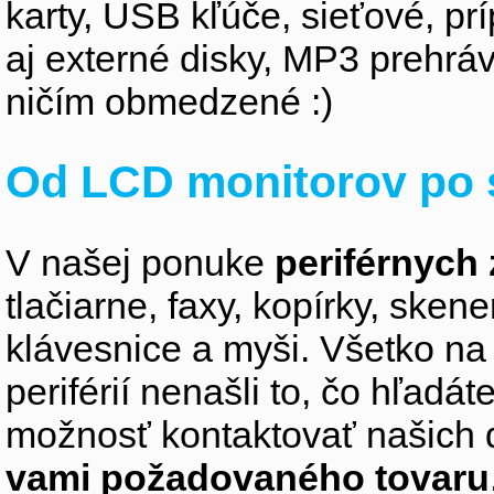
karty, USB kľúče, sieťové, p
aj externé disky, MP3 prehr
ničím obmedzené :)
Od LCD monitorov po 
V našej ponuke
periférnych 
tlačiarne, faxy, kopírky, sken
klávesnice a myši. Všetko na
periférií nenašli to, čo hľadá
možnosť kontaktovať našich 
vami požadovaného tovaru