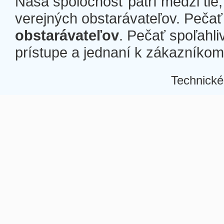
Naša spoločnosť patrí medzi tie
verejných obstarávateľov. Pečať 
obstarávateľov
. Pečať spoľahli
prístupe a jednaní k zákazníkom a
Technické
Â
Â
Â