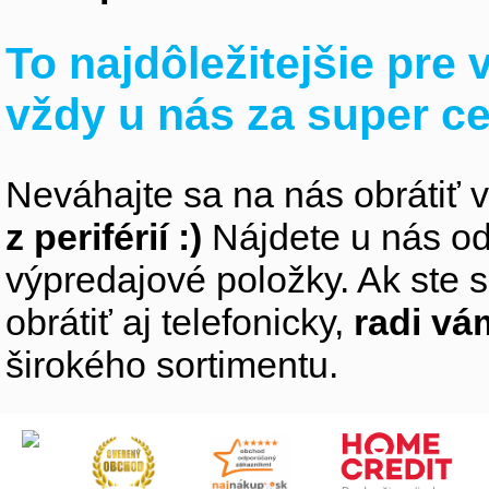
To najdôležitejšie pre
vždy u nás za super c
Neváhajte sa na nás obrátiť 
z periférií :)
Nájdete u nás od
výpredajové položky. Ak ste s
obrátiť aj telefonicky,
radi v
širokého sortimentu.