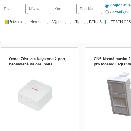
v tejto vetve
vo všetkýc
Všetko
Novinka
Výpredaj
Tip
BONUS
EPSON CA
Oxnet Zásuvka Keystone 2 port,
CNS Nosná maska 
neosadená na om. biela
pro Mosaic Legrand/
Oxnet Zásuvka pre Keystone moduly
Modul 22,5 x 25mm pro o
Cat3, Cat5e, Cat6 alebo Cat6A - zásuvku
Keystone. Je vhodný pro 
je nutné doplniť 1 alebo 2 ks keystone
podlahových zásuvek, par
modulom - pružinové dvierka zabraňujú
atd. (např. Legrand, ABB,
zaprášeniu kontaktov keystonu - Farba:
apod), kde je použit instal
biela - Rozmery (ŠxVxH): 62x64x30mm
45x45mm. Zvolením vhod
naší nabídky pak určíte v