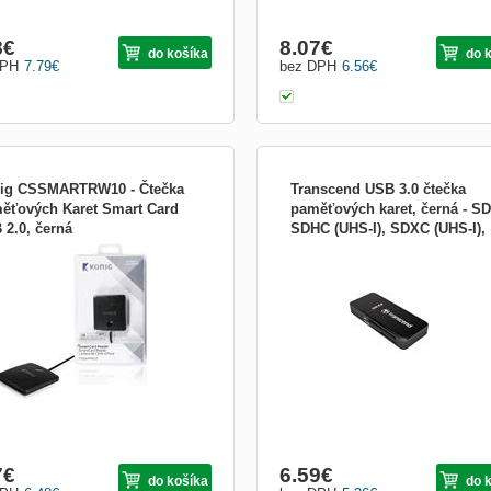
8
€
8.07
€
do košíka
do 
DPH
7.79
€
bez DPH
6.56
€
ig CSSMARTRW10 - Čtečka
Transcend USB 3.0 čtečka
ěťových Karet Smart Card
paměťových karet, černá - SD
 2.0, černá
SDHC (UHS-I), SDXC (UHS-I),
 jen vložit čipovou kartu do čtečky,
Čtečka karet (SD, microSD, SDHC,
microSDHC (UHS-I), microS
 je kompatibilní s širokou řadou
microSDHC, SXC, microSDXC, SDH
TS-RDF5K
ých karet, a použít ji pro rychlou
UHS-I, SDXC UHS-I) - USB 3.0
e identifikaci. Vaše osobní údaje se
aticky objeví na obrazovce, takže je
síte zadávat ručně. Můžete také
zat svoji
7
€
6.59
€
do košíka
do 