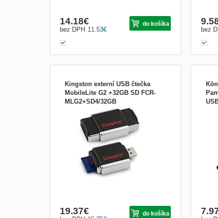
14.18
€
9.5
do košíka
bez DPH
11.53
€
bez 
Kingston externí USB čtečka
Kön
MobileLite G2 +32GB SD FCR-
Pam
MLG2+SD4/32GB
USB
* velmi kompaktní multifunkční čtečka
Stačí
karet * kompatibilní s SD/SDHC a
která
microSD/SDHC kartami * kompatibilní s
čipov
Memory Stick PRO Duo, Memory Stick
onlin
PRO-HG Duo, Memory Stick Micro M2 *
autom
vysouvací části zabrání ztrátě krytky a
nemu
také ochrání karty * po zapojení...
proká
19.37
€
7.9
do košíka