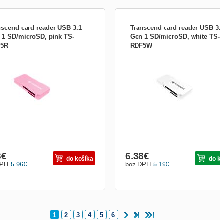
nscend card reader USB 3.1
Transcend card reader USB 3
 1 SD/microSD, pink TS-
Gen 1 SD/microSD, white TS-
F5R
RDF5W
bca: Transcend Trieda produktu:
Výrobca: Transcend Trieda produktu:
čky pamäťových kariet, adaptéry Typ
Čítačky pamäťových kariet, adaptéry
te: SecureDigital High-Capacity
pamäte: SecureDigital High-Capacity
C), SecureDigital Card eXtended
(SDHC), SecureDigital Card eXtende
city (SDXC), Micro SecureDigital
Capacity (SDXC), Micro SecureDigita
-Capacity (microSDHC), Micro
High-Capacity (microSDHC), Micro
reDigital Card eXtended Capaci...
SecureDigital Card eXtended Capaci..
3
€
6.38
€
do košíka
do 
DPH
5.96
€
bez DPH
5.19
€
1
2
3
4
5
6