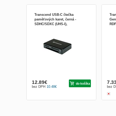
Transcend USB-C čtečka
Tra
paměťových karet, černá -
Gen
SDHC/SDXC (UHS-I),
RD
Transcend USB-C čtečka paměťových
Výro
microSDHC/microSDXC (UHS-I),
karet, černá - SDHC/SDXC (UHS-I),
Číta
CompactFlash TS-RDC8K2
microSDHC/microSDXC (UHS-I),
pamä
CompactFlash (UDMA7)
(SDH
Capa
High
Secu
12.89
€
7.3
do košíka
bez DPH
10.48
€
bez 