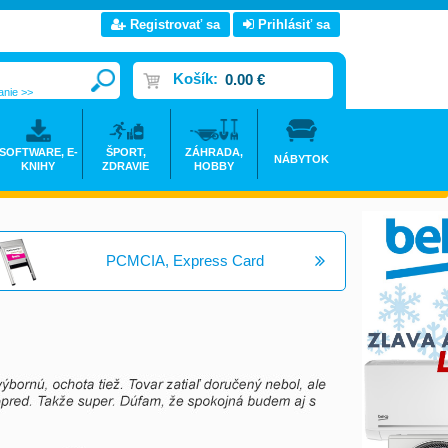
Registrovať sa
Prihlásiť sa
Košík:
0.00 €
anie >>
SOFTWARE, E-
ŠPORT,
ZÁHRADA,
NÁBYTOK
KNIHY
ZDRAVIE
HOBBY
PCMCIA, Express Card