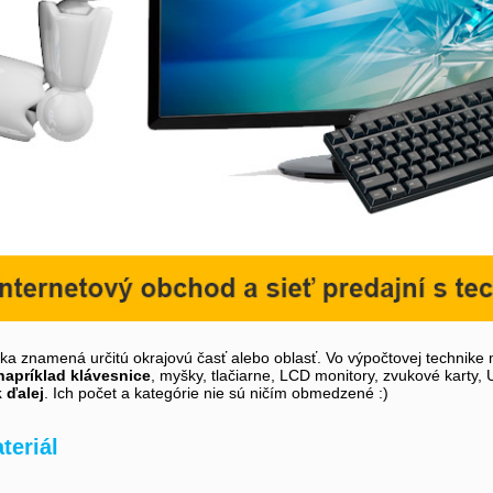
íka znamená určitú okrajovú časť alebo oblasť. Vo výpočtovej technike 
napríklad klávesnice
, myšky, tlačiarne, LCD monitory, zvukové karty,
k ďalej
. Ich počet a kategórie nie sú ničím obmedzené :)
teriál