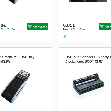
60
€
6.85
€
do košíka
do 
DPH
22.44
€
bez DPH
5.57
€
ec čítačka MS, USB, key
USB hub Connect IT 3 porty 
BMS2W
čtečka karet BOOT CI-87
.0 čítačky i-Tec sú ideálne pre
Druh IO zariadenia:Čítačka pamäťov
os dát z pamäťových kariet do PC či
kariet - externý; Prevedenie:Externé
booku. Tieto USB čítačky umožňujú
ášať dáta rýchlosťou až 480 Mb/s.
 ľahko sa inštalujú a majú jednoduchú
uhu. Technická špecifikácia Podpora
átov: - MS, MS