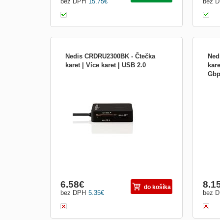
bez DPH
15.75
€
bez 
Nedis CRDRU2300BK - Čtečka
Ned
karet | Více karet | USB 2.0
kare
Gbp
Čtečka karet určená pro připojení k
Nedi
notebooku či stolnímu počítači, která
Kare
přináší možnost čtení většiny paměťových
cenný
karet a zápisu dat na tyto karty. Díky
jakýc
kompaktním rozměrům si jej můžete vzít
zaříz
všude s sebou.
karet
dat o
6.58
€
8.1
do košíka
bez DPH
5.35
€
bez 