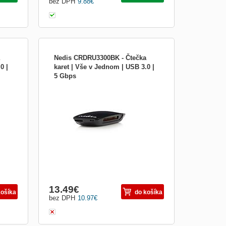
bez DPH
9.88
€
Nedis CRDRU3300BK - Čtečka
0 |
karet | Vše v Jednom | USB 3.0 |
5 Gbps
plug-
Čtečka karet určená pro připojení k
t
notebooku či stolnímu počítači, která
t a
přináší možnost čtení většiny paměťových
 s
karet a zápisu dat na tyto karty. Díky
, M2,
kompaktním rozměrům si jej můžete vzít
všude s sebou.
13.49
€
košíka
do košíka
bez DPH
10.97
€