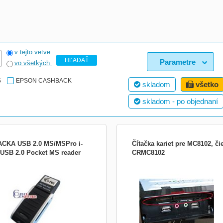
v tejto vetve
HĽADAŤ
Parametre
vo všetkých
S
EPSON CASHBACK
skladom
všetko
skladom - po objednaní
ACKA USB 2.0 MS/MSPro i-
Čítačka kariet pre MC8102, či
 USB 2.0 Pocket MS reader
CRMC8102
 produktu Nejčastěji se flash paměti
Podporované pamat&#39;ové karty:
vají v digitálních fotoaparátech pro
supports MS, SD, XD, CF, T-Flash ca
ní snímků. Po nafocení je
SDHC, microSD
zřejmě třeba přenést nafocené
y do počítače. Snad každý digitální
parát je proto vybaven rozhraním pro
jení k počítači