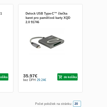
.1
Delock USB Type-C™ čtečka
karet pro paměťové karty XQD
2.0 91746
Popis Čtečka karet od Delocku může být
 Typ
použita pro čtení a zápis na XQD
paměťové karty. Čtečka karet může být
d
připojena k PC nebo notebooku přes
l
rozhranní USB Type-C™. Specifikace •
Konektor: 1 x SuperSpeed USB (USB 3.1
.
Gen 1) USB Type-C™ samec >
35.97
€
košíka
do košíka
bez DPH
29.24
€
Počet položiek na stránku: