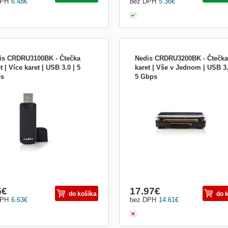
DPH
6.48
€
bez DPH
5.36
€
is CRDRU3100BK - Čtečka
Nedis CRDRU3200BK - Čtečka
t | Více karet | USB 3.0 | 5
karet | Vše v Jednom | USB 3.
s
5 Gbps
s® USB 3.0 Čtečka Paměťových
Jednoduše připojte čtečku karet typu 
t Multi-Card umožňuje zálohu všech
and-play k počítači a budete moci čís
ch fotek, hudby, videí nebo
téměř všechny typy paměťových kare
hkoli jiných dat z Vašich
zapisovat na ně data. Je kompatibilní
ení.Rozhraní USB 3.0 zajišťuje u
kartami SD, SDHC, Micro SD, CF, XD
 do velikosti až 1 TB rychlý přenos
MS a MS-Pro. USB 3.0 rozbočovač
 rychlosti 5 Gb/s a je kompa
umožňuje vysokorychlost
5
€
17.97
€
do košíka
do 
DPH
6.63
€
bez DPH
14.61
€