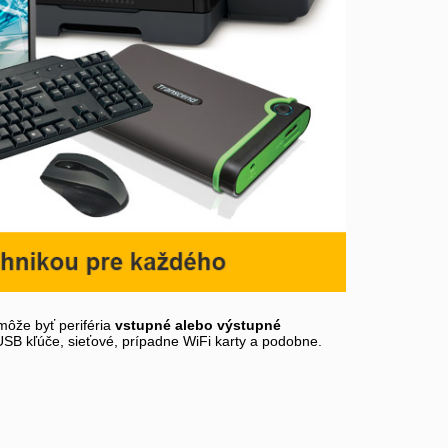
môže byť periféria
vstupné alebo výstupné
 USB kľúče, sieťové, prípadne WiFi karty a podobne.