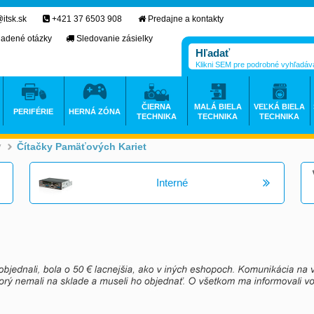
itsk.sk
+421 37 6503 908
Predajne a kontakty
ladené otázky
Sledovanie zásielky
Klikni SEM pre podrobné vyhľadáv
ČIERNA
MALÁ BIELA
VEĽKÁ BIELA
PERIFÉRIE
HERNÁ ZÓNA
TECHNIKA
TECHNIKA
TECHNIKA
y
Čítačky Pamäťových Kariet
>
Interné