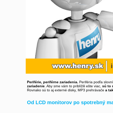
Periférie, periférne zariadenia.
Periféria podľa slovn
zariadenie
. Aby sme vám to priblížili ešte viac,
sú to 
Rovnako sú to aj externé disky, MP3 prehrávače
a ta
Od LCD monitorov po spotrebný ma