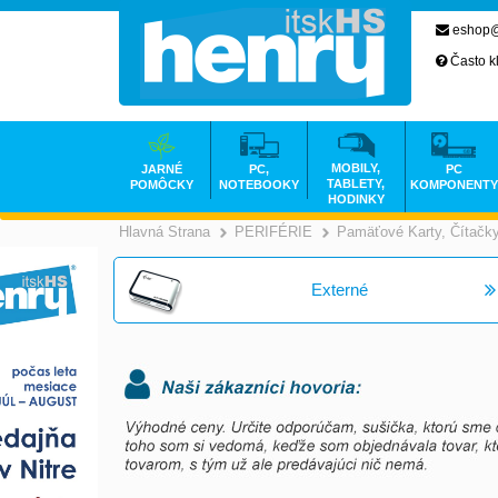
eshop@
Často k
MOBILY,
JARNÉ
PC,
PC
TABLETY,
POMÔCKY
NOTEBOOKY
KOMPONENTY
HODINKY
Hlavná Strana
PERIFÉRIE
Pamäťové Karty, Čítačk
>
>
Externé