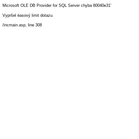
Microsoft OLE DB Provider for SQL Server
chyba 80040e31'
Vypršel èasový limit dotazu.
/incmain.asp
, line 308