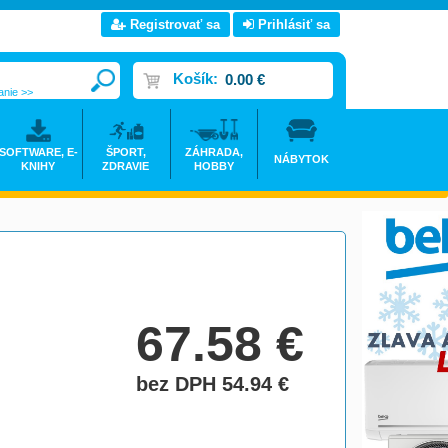
Registrovať sa
Prihlásiť sa
Košík:
0.00 €
anie >>
SOFTWARE, E-
ŠPORT,
ZÁHRADA,
NÁBYTOK
KNIHY
ZDRAVIE
HOBBY
67.58
€
bez DPH 54.94
€
do košíka