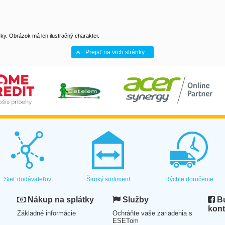
y. Obrázok má len ilustračný charakter.
Prejsť na vrch stránky...
Sieť dodávateľov
Široký sortiment
Rýchle doručenie
Nákup na splátky
Služby
Bu
kont
Základné informácie
Ochráňte vaše zariadenia s
ESETom