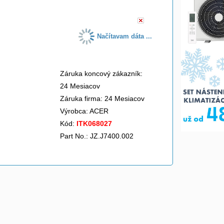
Načítavam dáta ...
Záruka koncový zákazník:
24 Mesiacov
Záruka firma: 24 Mesiacov
Výrobca:
ACER
Kód:
ITK068027
Part No.: JZ.J7400.002