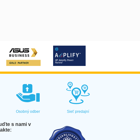
Osobný odber
Sieť predajní
ďte s nami v
akte: