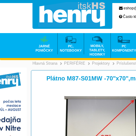
eshop@
Často k
MOBILY,
JARNÉ
PC,
PC
TABLETY,
POMÔCKY
NOTEBOOKY
KOMPONENTY
HODINKY
Hlavná Strana
PERIFÉRIE
Projektory
Príslušens
>
>
Plátno M87-S01MW -70"x70",ma