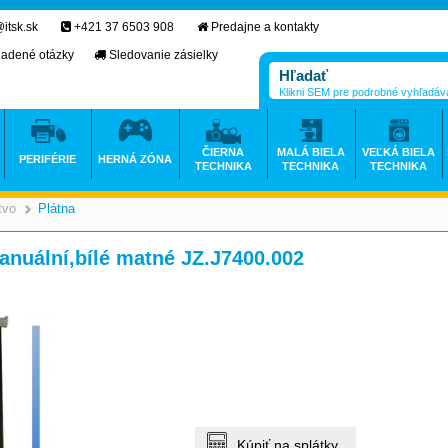
itsk.sk
+421 37 6503 908
Predajne a kontakty
ladené otázky
Sledovanie zásielky
Klikni SEM pre podrobné vyhľadáv
ČIERNA
MALÁ BIELA
VEĽKÁ BIELA
PERIFÉRIE
HERNÁ ZÓNA
TECHNIKA
TECHNIKA
TECHNIKA
tvo
Plátna
>
>
nuální,bílé matné JZ.J7400.002
Kúpiť na splátky.