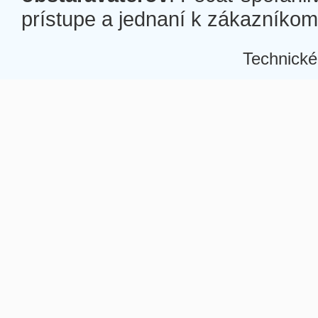
prístupe a jednaní k zákazníkom a
Technické
Â
Â
Â