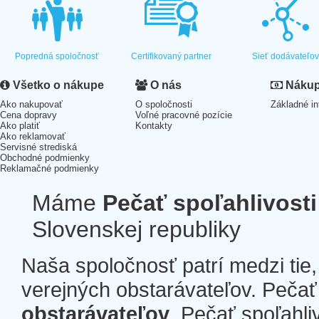
Popredná spoločnosť
Certifikovaný partner
Sieť dodávateľo
Všetko o nákupe
O nás
Nákup 
Ako nakupovať
O spoločnosti
Základné in
Cena dopravy
Voľné pracovné pozície
Ako platiť
Kontakty
Ako reklamovať
Servisné strediská
Obchodné podmienky
Reklamačné podmienky
Máme
Pečať spoľahlivosti
Slovenskej republiky
Naša spoločnosť patrí medzi tie
verejných obstarávateľov. Pečať 
obstarávateľov
. Pečať spoľahli