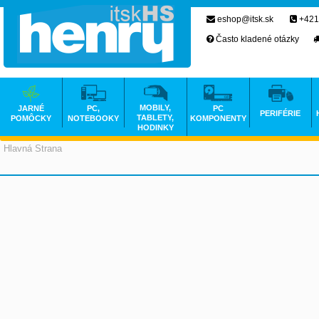
eshop@itsk.sk
+421
Často kladené otázky
MOBILY,
JARNÉ
PC,
PC
PERIFÉRIE
TABLETY,
POMÔCKY
NOTEBOOKY
KOMPONENTY
HODINKY
Hlavná Strana