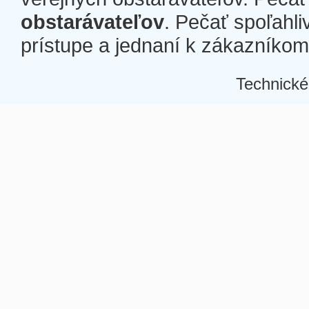
obstarávateľov
. Pečať spoľahli
prístupe a jednaní k zákazníkom a
Technické
Â
Â
Â