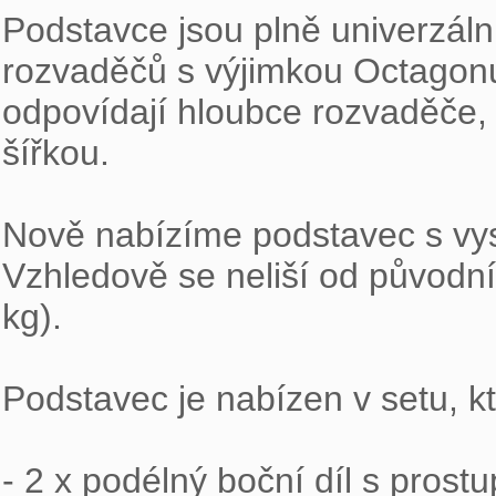
Podstavce jsou plně univerzální
rozvaděčů s výjimkou Octagonu. 
odpovídají hloubce rozvaděče, a
šířkou.

Nově nabízíme podstavec s vys
Vzhledově se neliší od původní
kg).

Podstavec je nabízen v setu, k
- 2 x podélný boční díl s pros