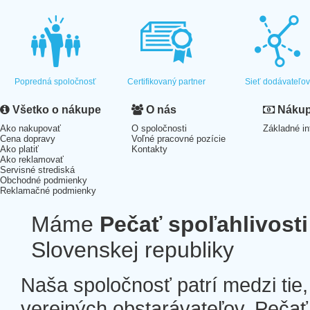
Popredná spoločnosť
Certifikovaný partner
Sieť dodávateľo
Všetko o nákupe
O nás
Nákup 
Ako nakupovať
O spoločnosti
Základné in
Cena dopravy
Voľné pracovné pozície
Ako platiť
Kontakty
Ako reklamovať
Servisné strediská
Obchodné podmienky
Reklamačné podmienky
Máme
Pečať spoľahlivosti
Slovenskej republiky
Naša spoločnosť patrí medzi tie
verejných obstarávateľov. Pečať 