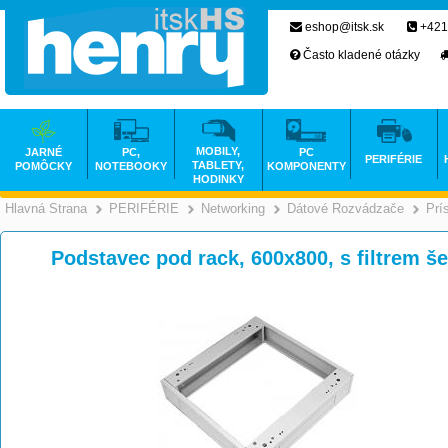
eshop@itsk.sk
+421
Často kladené otázky
MOBILY,
JARNÉ
PC,
PC
PERIFÉRIE
TABLETY,
POMÔCKY
NOTEBOOKY
KOMPONENTY
HODINKY
Hlavná Strana
PERIFÉRIE
Networking
Dátové Rozvádzače
Prí
>
>
>
Podstavec pod rack, 600x800, s filtrem 