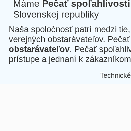
Máme
Pečať spoľahlivosti
Slovenskej republiky
Naša spoločnosť patrí medzi tie
verejných obstarávateľov. Pečať 
obstarávateľov
. Pečať spoľahli
prístupe a jednaní k zákazníkom a
Technické
Â
Â
Â