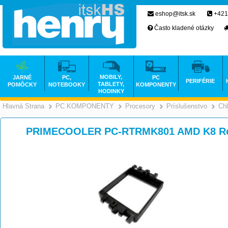
eshop@itsk.sk
+421
Často kladené otázky
MOBILY,
JARNÉ
PC,
PC
PERIFÉRIE
TABLETY,
POMÔCKY
NOTEBOOKY
KOMPONENTY
HODINKY
Hlavná Strana
PC KOMPONENTY
Procesory
Príslušenstvo
Chl
>
>
>
PRIMECOOLER PC-RTRMK801 AMD K8 Rete