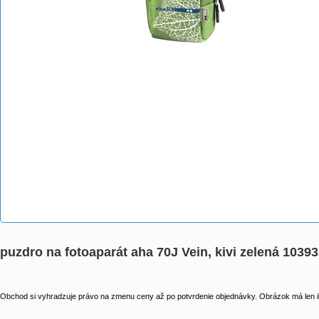
puzdro na fotoaparát aha 70J Vein, kivi zelená 1039
Obchod si vyhradzuje právo na zmenu ceny až po potvrdenie objednávky. Obrázok má len il