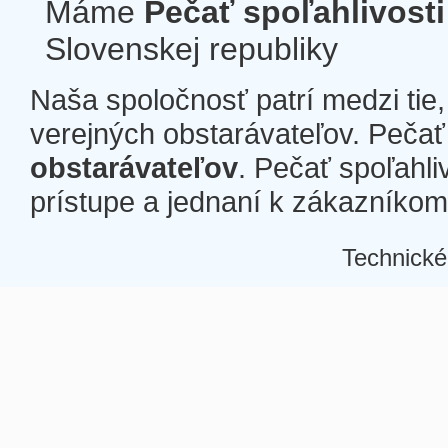
Máme
Pečať spoľahlivosti
Slovenskej republiky
Naša spoločnosť patrí medzi tie
verejných obstarávateľov. Pečať 
obstarávateľov
. Pečať spoľahli
prístupe a jednaní k zákazníkom a
Technické
Â
Â
Â