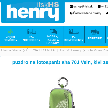
eshop@itsk.sk
+421
Často kladené otázky
MOBILY,
JARNÉ
PC,
PC
PERIFÉRIE
TABLETY,
POMÔCKY
NOTEBOOKY
KOMPONENTY
HODINKY
Hlavná Strana
ČIERNA TECHNIKA
Foto & Kamery
Foto Video Prí
>
>
puzdro na fotoaparát aha 70J Vein, kivi z