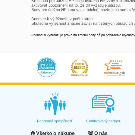
Se sadou pro údržbu HP bude tiskárna HP vždy k dispozici,
aktivovat upozornění na to, že díl vyžaduje údržbu.

Sady pro údržbu HP jsou velmi odolné, navíc jsou samozře
Anotace k výtěžnosti v počtu stran

Skutečná výtěžnost značně závisí na tištěných obrázcích a
Obchod si vyhradzuje právo na zmenu ceny až po potvrdenie objednávk
Popredná spoločnosť
Certifikovaný partner
Všetko o nákupe
O nás