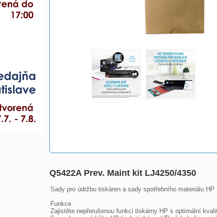
Q5422A Prev. Maint kit LJ4250/4350
Sady pro údržbu tiskáren a sady spotřebního materiálu HP L
Funkce

Zajistěte nepřerušenou funkci tiskárny HP s optimální kval