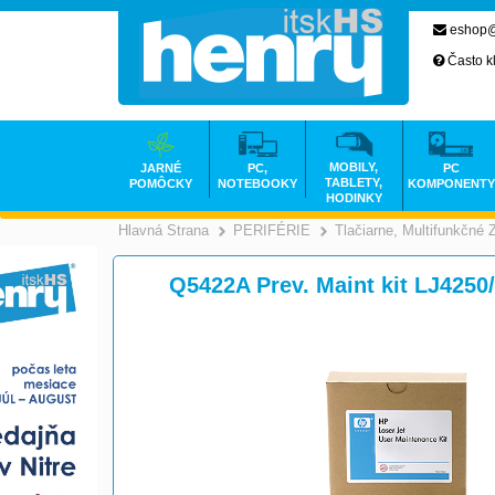
eshop@
Často k
MOBILY,
JARNÉ
PC,
PC
TABLETY,
POMÔCKY
NOTEBOOKY
KOMPONENTY
HODINKY
Hlavná Strana
PERIFÉRIE
Tlačiarne, Multifunkčné 
>
>
Q5422A Prev. Maint kit LJ4250