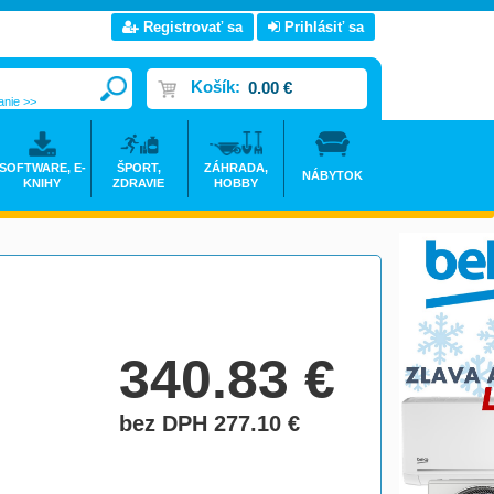
Registrovať sa
Prihlásiť sa
Košík:
0.00 €
anie >>
SOFTWARE, E-
ŠPORT,
ZÁHRADA,
NÁBYTOK
KNIHY
ZDRAVIE
HOBBY
340.83
€
bez DPH 277.10
€
do košíka