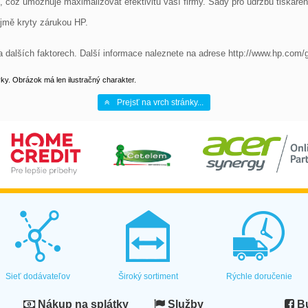
 což umožňuje maximalizovat efektivitu vaší firmy. Sady pro údržbu tiskáren
jmě kryty zárukou HP.

 dalších faktorech. Další informace naleznete na adrese http://www.hp.com/
y. Obrázok má len ilustračný charakter.
Prejsť na vrch stránky...
Sieť dodávateľov
Široký sortiment
Rýchle doručenie
Nákup na splátky
Služby
Bu