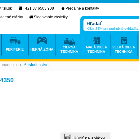
itsk.sk
+421 37 6503 908
Predajne a kontakty
ladené otázky
Sledovanie zásielky
Klikni SEM pre podrobné vyhľadáv
ČIERNA
MALÁ BIELA
VEĽKÁ BIELA
PERIFÉRIE
HERNÁ ZÓNA
TECHNIKA
TECHNIKA
TECHNIKA
Zariadenia
Príslušenstvo
>
/4350
Kúpiť na splátky.