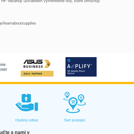
 HP obsahují uživatelem vyměnitelné díly, které umožňují 
go/learnaboutsupplies
Osobný odber
Sieť predajní
ďte s nami v