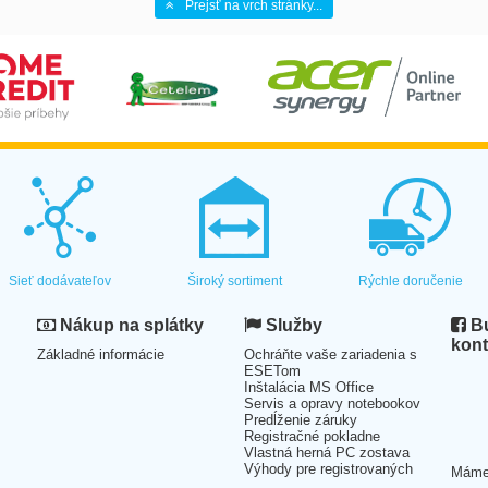
Prejsť na vrch stránky...
Sieť dodávateľov
Široký sortiment
Rýchle doručenie
Nákup na splátky
Služby
Bu
kont
Základné informácie
Ochráňte vaše zariadenia s
ESETom
Inštalácia MS Office
Servis a opravy notebookov
Predĺženie záruky
Registračné pokladne
Vlastná herná PC zostava
Výhody pre registrovaných
Mám