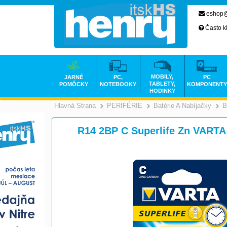
eshop@
Často k
MOBILY,
JARNÉ
PC,
PC
TABLETY,
POMÔCKY
NOTEBOOKY
KOMPONENTY
HODINKY
Hlavná Strana
PERIFÉRIE
Batérie A Nabíjačky
B
>
>
R14 2BP C Superlife Zn VARTA