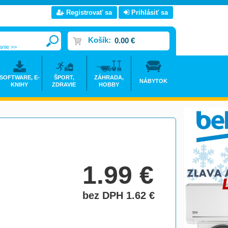
Registrovať sa
Prihlásiť sa
Košík:
0.00 €
anie >>
SOFTWARE, E-
ŠPORT,
ZÁHRADA,
NÁBYTOK
KNIHY
ZDRAVIE
HOBBY
1.99
€
bez DPH 1.62
€
do košíka