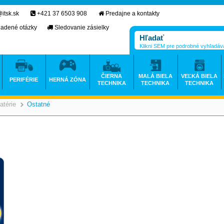
itsk.sk
+421 37 6503 908
Predajne a kontakty
ladené otázky
Sledovanie zásielky
Klikni SEM pre podrobné vyhľadáv
ČIERNA
MALÁ BIELA
VEĽKÁ BIELA
PERIFÉRIE
HERNÁ ZÓNA
TECHNIKA
TECHNIKA
TECHNIKA
atérie
Ostatné
>
>