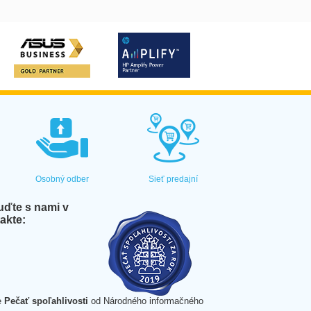
Osobný odber
Sieť predajní
ďte s nami v
akte:
e
Pečať spoľahlivosti
od Národného informačného