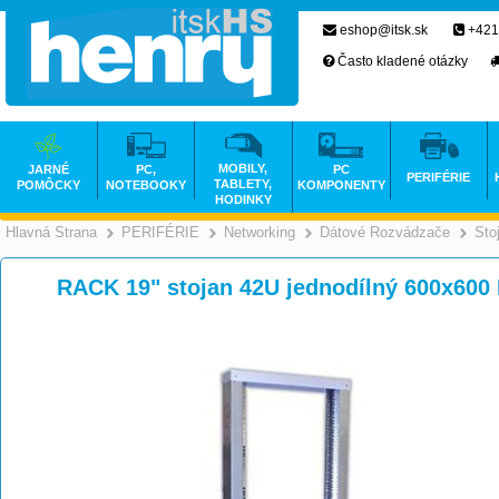
eshop@itsk.sk
+421
Často kladené otázky
MOBILY,
JARNÉ
PC,
PC
PERIFÉRIE
TABLETY,
POMÔCKY
NOTEBOOKY
KOMPONENTY
HODINKY
Hlavná Strana
PERIFÉRIE
Networking
Dátové Rozvádzače
Sto
>
>
>
RACK 19" stojan 42U jednodílný 600x60