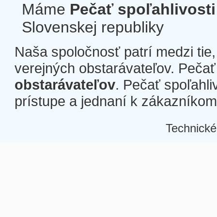
Máme
Pečať spoľahlivosti
Slovenskej republiky
Naša spoločnosť patrí medzi tie
verejných obstarávateľov. Pečať 
obstarávateľov
. Pečať spoľahli
prístupe a jednaní k zákazníkom a
Technické
Â
Â
Â