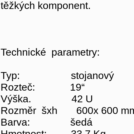
těžkých komponent.
Technické parametry:
Typ: stojanový
Rozteč: 19“
Výška. 42 U
Rozměr šxh 600x 600 m
Barva: šedá
Hmotnost: 33,7 Kg