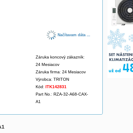
do košíka
Načítavam dáta ...
Záruka koncový zákazník:
24 Mesiacov
Záruka firma: 24 Mesiacov
Výrobca:
TRITON
Kód:
ITK142831
Part No.: RZA-32-A68-CAX-
A1
A1