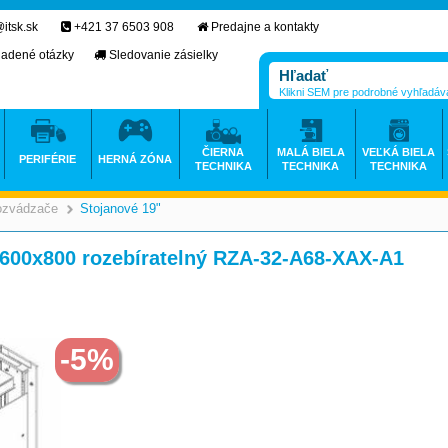
itsk.sk
+421 37 6503 908
Predajne a kontakty
ladené otázky
Sledovanie zásielky
Klikni SEM pre podrobné vyhľadáv
ČIERNA
MALÁ BIELA
VEĽKÁ BIELA
PERIFÉRIE
HERNÁ ZÓNA
TECHNIKA
TECHNIKA
TECHNIKA
ozvádzače
Stojanové 19"
>
>
U/600x800 rozebíratelný RZA-32-A68-XAX-A1
-5%