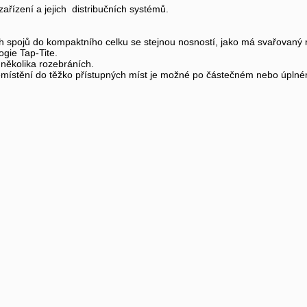
ařízení a jejich distribučních systémů.
h spojů do kompaktního celku se stejnou nosností, jako má svařovaný 
ogie Tap-Tite.
 několika rozebráních.
místění do těžko přístupných míst je možné po částečném nebo úplné