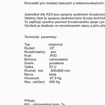
Rozvaděč pro instalaci datových a telekomunikačních z
Jednotlivé díly RZA jsou spojeny systémem šroubovýc
Většina částí je spojena závitotvornými šrouby technol
To zajišťuje vysokou pevnost šroubovaného spoje i po
Výrobek je dodáván ve smontovaném stavu a jeho pře
Technické parametry:
Typ: stojanový
Rozteč: 19“
Rozebíratelný: ano
Krytí: IP20
Bočnice: odnímatelné
Dveře: prosklené
Výška. 32 U
Rozměr šxh: 600x800 mm
Barva: šedá
Hmotnost: 67,9 Kg
Max. zaťížení: 400 Kg
Příbaly:
Klíč - odnímatelné kryty 2x