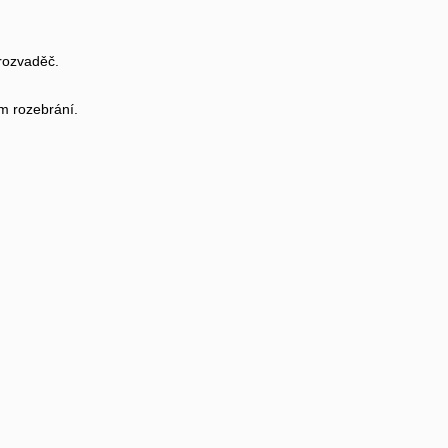
rozvaděč.
m rozebrání.