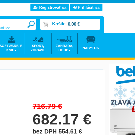
Registrovať sa
Prihlásiť sa
Košík:
0.00 €
anie >>
SOFTWARE, E-
ŠPORT,
ZÁHRADA,
NÁBYTOK
KNIHY
ZDRAVIE
HOBBY
716.79
€
682.17
€
bez DPH 554.61
€