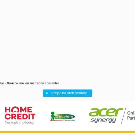
y. Obrázok má len ilustračný charakter.
Prejsť na vrch stránky...