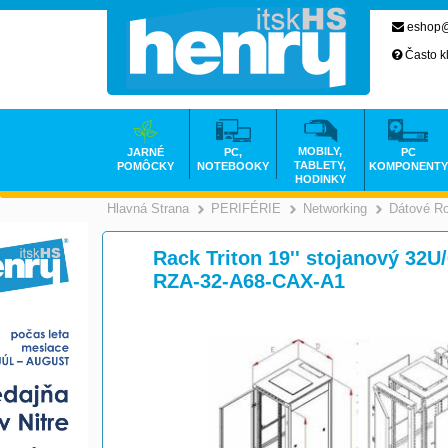
eshop@
Často k
MOBILY,
JARNÉ
PC,
PC
TABLETY,
POMÔCKY
NOTEBOOKY
KOMPONENTY
HODINKY
Hlavná Strana
PERIFÉRIE
Networking
Dátové R
>
>
Rack Triton 19'' stojanový 32
RZA-32-A68-CAX-A1