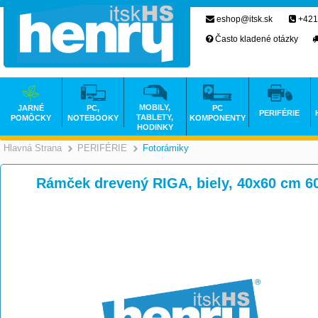
eshop@itsk.sk
+421
Často kladené otázky
MOBILY,
JARNÉ
PC,
PC
PERIFÉRIE
TABLETY,
POMÔCKY
NOTEBOOKY
KOMPONENTY
HODINKY
Hlavná Strana
PERIFÉRIE
Fotorámiky
>
>
Rámček drevený RIGA, biely, 40x60 cm 6