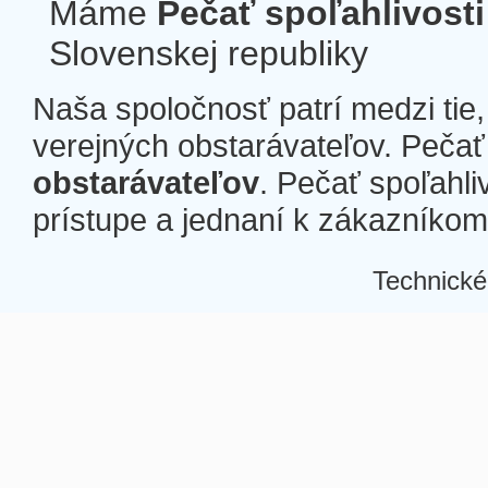
Máme
Pečať spoľahlivosti
Slovenskej republiky
Naša spoločnosť patrí medzi tie
verejných obstarávateľov. Pečať 
obstarávateľov
. Pečať spoľahli
prístupe a jednaní k zákazníkom a
Technické
Â
Â
Â